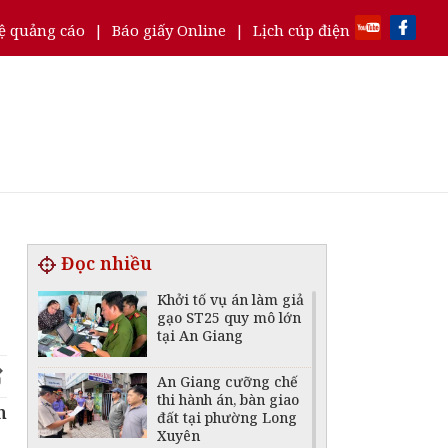
ệ quảng cáo
|
Báo giấy Online
|
Lịch cúp điện
Đọc nhiều
Khởi tố vụ án làm giả
gạo ST25 quy mô lớn
tại An Giang
An Giang cưỡng chế
thi hành án, bàn giao
n
đất tại phường Long
Xuyên