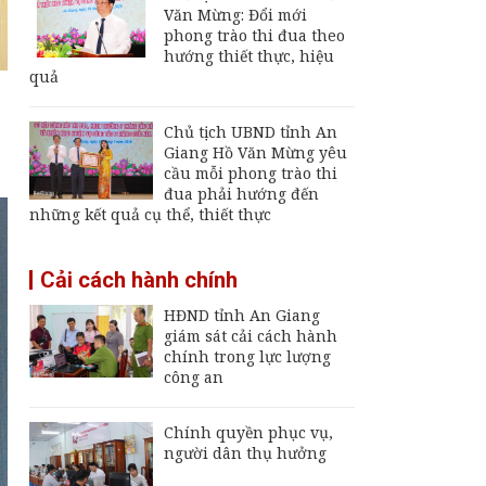
Văn Mừng: Đổi mới
Thông báo ngừng,
phong trào thi đua theo
giảm mức cung cấp
hướng thiết thực, hiệu
điện trên địa bàn tỉnh
quả
An Giang ngày 6 -
7/8/2026
Đại tá Nguyễn Việt
Chủ tịch UBND tỉnh An
Thắng nhận nhiệm vụ
Giang Hồ Văn Mừng yêu
Chính ủy Bộ Chỉ huy
cầu mỗi phong trào thi
Quân sự tỉnh An
đua phải hướng đến
Giang
những kết quả cụ thể, thiết thực
Khai mạc Ngày hội
Bánh dân gian Nam
Cải cách hành chính
Bộ - An Giang
HĐND tỉnh An Giang
giám sát cải cách hành
chính trong lực lượng
công an
Chính quyền phục vụ,
người dân thụ hưởng