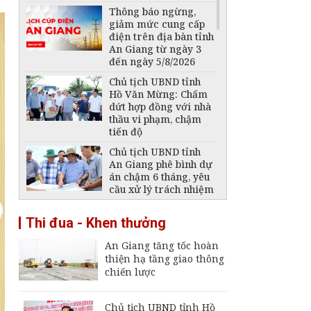
Thông báo ngừng,
giảm mức cung cấp
điện trên địa bàn tỉnh
An Giang từ ngày 3
đến ngày 5/8/2026
Chủ tịch UBND tỉnh
Hồ Văn Mừng: Chấm
dứt hợp đồng với nhà
thầu vi phạm, chậm
tiến độ
Chủ tịch UBND tỉnh
An Giang phê bình dự
án chậm 6 tháng, yêu
cầu xử lý trách nhiệm
Phát hiện 1 thi thể
Thi đua - Khen thưởng
trong vụ 2 ngư dân
mất tích trên biển
An Giang tăng tốc hoàn
Phú Quốc
thiện hạ tầng giao thông
An Giang được phân
chiến lược
loại là đơn vị hành
chính cấp tỉnh loại I
Chủ tịch UBND tỉnh Hồ