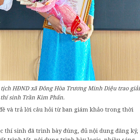
 tịch HĐND xã Đông Hòa Trương Minh Diệu trao giải
 thí sinh Trần Kim Phấn.
đề và trả lời câu hỏi từ ban giám khảo trong thời
 thí sinh đã trình bày đúng, đủ nội dung đăng ký,
ết trình tốt, nội dung trình bày logic, nhiều sáng