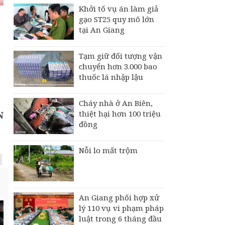
Khởi tố vụ án làm giả
gạo ST25 quy mô lớn
tại An Giang
Tạm giữ đối tượng vận
chuyển hơn 3.000 bao
thuốc lá nhập lậu
Cháy nhà ở An Biên,
thiệt hại hơn 100 triệu
N
đồng
Nỗi lo mất trộm
An Giang phối hợp xử
lý 110 vụ vi phạm pháp
luật trong 6 tháng đầu