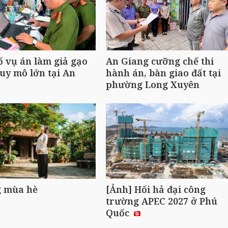
ố vụ án làm giả gạo
An Giang cưỡng chế thi
uy mô lớn tại An
hành án, bàn giao đất tại
phường Long Xuyên
 mùa hè
[Ảnh] Hối hả đại công
trường APEC 2027 ở Phú
Quốc