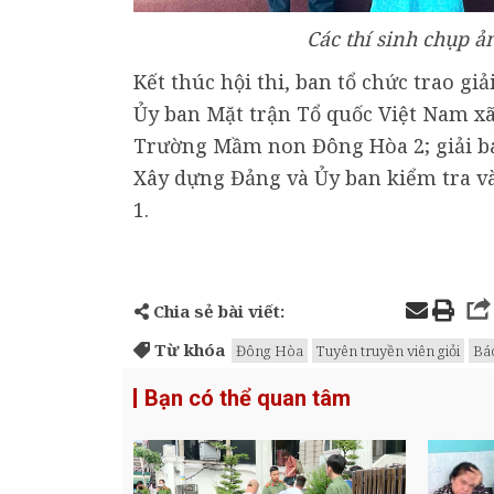
Các thí sinh chụp ả
Kết thúc hội thi, ban tổ chức trao gi
Ủy ban Mặt trận Tổ quốc Việt Nam xã;
Trường Mầm non Đông Hòa 2; giải ba 
Xây dựng Đảng và Ủy ban kiểm tra 
1.
Chia sẻ bài viết:
Từ khóa
Đông Hòa
Tuyên truyền viên giỏi
Bá
Bạn có thể quan tâm