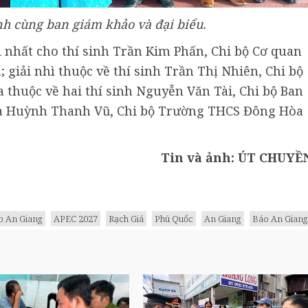
nh cùng ban giám khảo và đại biểu.
ải nhất cho thí sinh Trần Kim Phấn, Chi bộ Cơ quan
 giải nhì thuộc về thí sinh Trần Thị Nhiên, Chi bộ
thuộc về hai thí sinh Nguyễn Văn Tài, Chi bộ Ban
và Huỳnh Thanh Vũ, Chi bộ Trường THCS Đông Hòa
Tin và ảnh: ÚT CHUYỀ
o An Giang
APEC 2027
Rạch Giá
Phú Quốc
An Giang
Báo An Giang