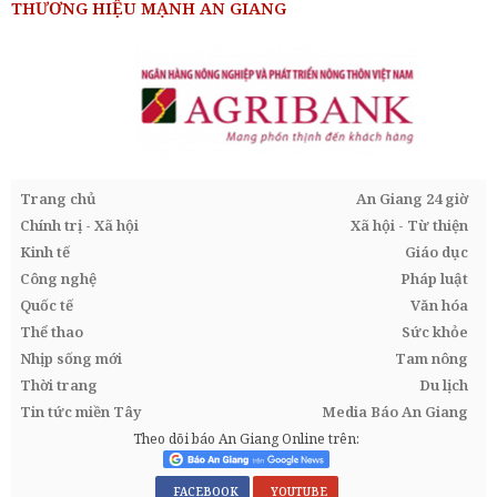
THƯƠNG HIỆU MẠNH AN GIANG
Trang chủ
An Giang 24 giờ
Chính trị - Xã hội
Xã hội - Từ thiện
Kinh tế
Giáo dục
Công nghệ
Pháp luật
Quốc tế
Văn hóa
Thể thao
Sức khỏe
Nhịp sống mới
Tam nông
Thời trang
Du lịch
Tin tức miền Tây
Media Báo An Giang
Theo dõi báo An Giang Online trên:
FACEBOOK
YOUTUBE