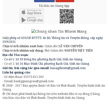
Tải Báo An Giang App
Giấy phép số 635/GP-BTTTT, do Bộ Thông tin và Truyền thông, cấp ngày
29/9/2021
Chịu trách nhiệm xuất bản:
Giám đốc
LÊ VĂN CHUYỂN
Chịu trách nhiệm nội dung:
Phó Giám đốc
NGUYỄN VIỆT TIẾN
Địa chỉ Tòa soạn:
- Cơ sở 1: Số 39 Đống Đa, phường Rạch Giá, tỉnh An Giang.
- Cơ sở 2:
Số 16 Mạc Đĩnh Chi, phường Rạch Giá, tỉnh An Giang.
Gửi tin, bài cộng tác qua email:
baoagdientu@gmail.com
Liên hệ quảng cáo:
- Số điện thoại: 02973.812.302
- Email:
baokgquangcao@gmail.com
© 2008 - 2017 Bản quyền thuộc về Báo và Phát thanh, Truyền hình tỉnh An
Giang.
© Chỉ được phát hành lại thông tin trên website khi có sự đồng ý bằng
văn bản của Báo và Phát thanh, Truyền hình tỉnh An Giang.