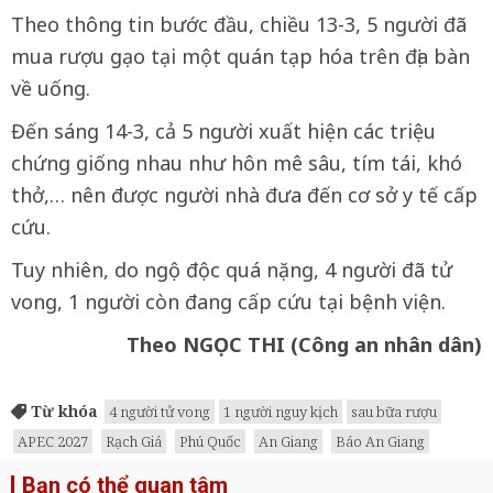
Theo thông tin bước đầu, chiều 13-3, 5 người đã
mua rượu gạo tại một quán tạp hóa trên địa bàn
về uống.
Đến sáng 14-3, cả 5 người xuất hiện các triệu
chứng giống nhau như hôn mê sâu, tím tái, khó
thở,… nên được người nhà đưa đến cơ sở y tế cấp
cứu.
Tuy nhiên, do ngộ độc quá nặng, 4 người đã tử
vong, 1 người còn đang cấp cứu tại bệnh viện.
Theo NGỌC THI (Công an nhân dân)
Từ khóa
4 người tử vong
1 người nguy kịch
sau bữa rượu
APEC 2027
Rạch Giá
Phú Quốc
An Giang
Báo An Giang
Bạn có thể quan tâm