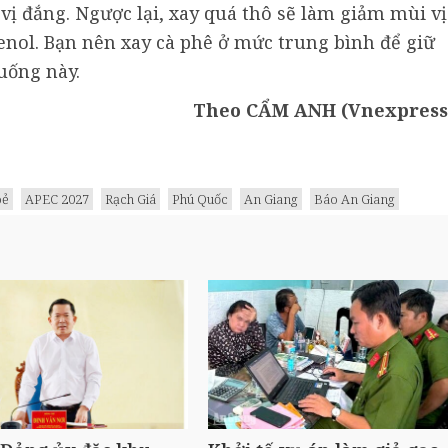
 vị đắng. Ngược lại, xay quá thô sẽ làm giảm mùi vị
enol. Bạn nên xay cà phê ở mức trung bình để giữ
uống này.
Theo CẨM ANH (Vnexpress
oẻ
APEC 2027
Rạch Giá
Phú Quốc
An Giang
Báo An Giang