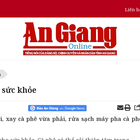
Liên h
n
o sức khỏe
, xay cà phê vừa phải, rửa sạch máy pha cà ph