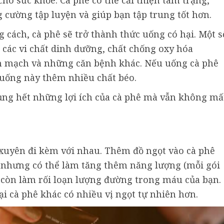
cho sức khỏe. Cà phê có thể cải thiện tâm trạng,
g cường tập luyện và giúp bạn tập trung tốt hơn.
cách, cà phê sẽ trở thành thức uống có hại. Một s
 các vi chất dinh dưỡng, chất chống oxy hóa
m mạch và những căn bệnh khác. Nếu uống cà phê
 uống này thêm nhiều chất béo.
ụng hết những lợi ích của cà phê mà vẫn không mấ
 xuyên đi kèm với nhau. Thêm đồ ngọt vào cà phê
nhưng có thể làm tăng thêm năng lượng (mỗi gói
 còn làm rối loạn lượng đường trong máu của bạn.
i cà phê khác có nhiều vị ngọt tự nhiên hơn.