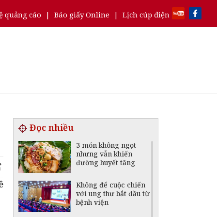
ệ quảng cáo
|
Báo giấy Online
|
Lịch cúp điện
Đọc nhiều
3 món không ngọt
nhưng vẫn khiến
đường huyết tăng
ê
Không để cuộc chiến
với ung thư bắt đầu từ
bệnh viện