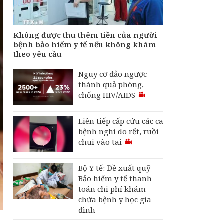
tiền của người bệnh
bảo hiểm y tế nếu
không khám theo yêu
cầu
Không được thu thêm tiền của người
bệnh bảo hiểm y tế nếu không khám
theo yêu cầu
Nguy cơ đảo ngược
thành quả phòng,
chống HIV/AIDS
Liên tiếp cấp cứu các ca
bệnh nghi do rết, ruồi
chui vào tai
Bộ Y tế: Đề xuất quỹ
Bảo hiểm y tế thanh
toán chi phí khám
chữa bệnh y học gia
đình