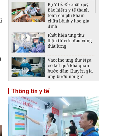
Bộ Y tế: Đề xuất quỹ
Bảo hiểm y tế thanh
toán chi phí khám
ố
chữa bệnh y học gia
đình
Phát hiện ung thư
thận từ cơn đau vùng
thắt lưng
t
Vaccine ung thư Nga
có kết quả khả quan
bước đầu: Chuyên gia
ung bướu nói gì?
Nguy cơ đảo ngược
Thông tin y tế
thành quả phòng,
chống HIV/AIDS
Liên tiếp cấp cứu các
ca bệnh nghi do rết,
ruồi chui vào tai
Không được thu thêm