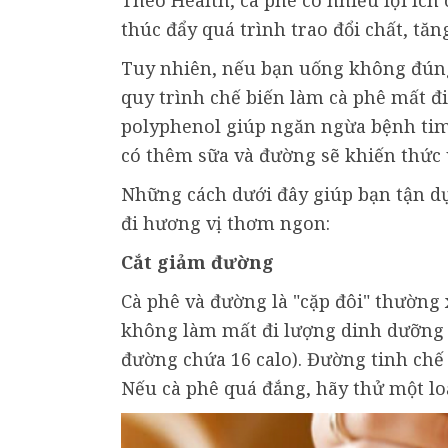
Theo Health, cà phê có nhiều lợi ích 
thúc đẩy quá trình trao đổi chất, tăn
Tuy nhiên, nếu bạn uống không đúng 
quy trình chế biến làm cà phê mất đi
polyphenol giúp ngăn ngừa bệnh ti
có thêm sữa và đường sẽ khiến thức
Những cách dưới đây giúp bạn tận d
đi hương vị thơm ngon:
Cắt giảm đường
Cà phê và đường là "cặp đôi" thường
không làm mất đi lượng dinh dưỡng 
đường chứa 16 calo). Đường tinh chế
Nếu cà phê quá đắng, hãy thử một loạ