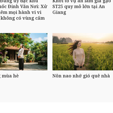
 Đảng ủy đặc khu
Khởi tố vụ án làm giả gạo
ốc Đinh Văn Nơi: Xử
ST25 quy mô lớn tại An
iêm mọi hành vi vi
Giang
 không có vùng cấm
 mùa hè
Nôn nao nhớ gió quê nhà