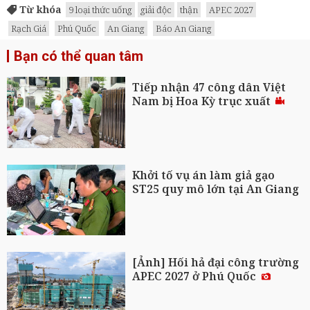
Từ khóa
9 loại thức uống
giải độc
thận
APEC 2027
Rạch Giá
Phú Quốc
An Giang
Báo An Giang
Bạn có thể quan tâm
Tiếp nhận 47 công dân Việt
Nam bị Hoa Kỳ trục xuất
Khởi tố vụ án làm giả gạo
ST25 quy mô lớn tại An Giang
[Ảnh] Hối hả đại công trường
APEC 2027 ở Phú Quốc