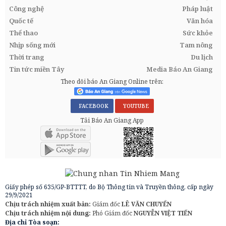
Công nghệ
Pháp luật
Quốc tế
Văn hóa
Thể thao
Sức khỏe
Nhịp sống mới
Tam nông
Thời trang
Du lịch
Tin tức miền Tây
Media Báo An Giang
Theo dõi báo An Giang Online trên:
FACEBOOK
YOUTUBE
Tải Báo An Giang App
Giấy phép số 635/GP-BTTTT, do Bộ Thông tin và Truyền thông, cấp ngày
29/9/2021
Chịu trách nhiệm xuất bản:
Giám đốc
LÊ VĂN CHUYỂN
Chịu trách nhiệm nội dung:
Phó Giám đốc
NGUYỄN VIỆT TIẾN
Địa chỉ Tòa soạn: