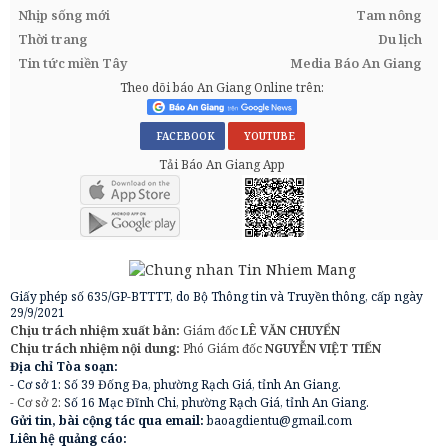
Nhịp sống mới
Tam nông
Thời trang
Du lịch
Tin tức miền Tây
Media Báo An Giang
Theo dõi báo An Giang Online trên:
FACEBOOK
YOUTUBE
Tải Báo An Giang App
Giấy phép số 635/GP-BTTTT, do Bộ Thông tin và Truyền thông, cấp ngày
29/9/2021
Chịu trách nhiệm xuất bản:
Giám đốc
LÊ VĂN CHUYỂN
Chịu trách nhiệm nội dung:
Phó Giám đốc
NGUYỄN VIỆT TIẾN
Địa chỉ Tòa soạn:
- Cơ sở 1: Số 39 Đống Đa, phường Rạch Giá, tỉnh An Giang.
- Cơ sở 2:
Số 16 Mạc Đĩnh Chi, phường Rạch Giá, tỉnh An Giang.
Gửi tin, bài cộng tác qua email:
baoagdientu@gmail.com
Liên hệ quảng cáo: