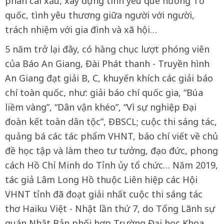
phán cái xấu, xây dựng tình yêu quê hương Tổ
quốc, tình yêu thương giữa người với người,
trách nhiệm với gia đình và xã hội…
5 năm trở lại đây, có hàng chục lượt phóng viên
của Báo An Giang, Đài Phát thanh - Truyền hình
An Giang đạt giải B, C, khuyến khích các giải báo
chí toàn quốc, như: giải báo chí quốc gia, “Búa
liềm vàng”, “Dân vận khéo”, “Vì sự nghiệp Đại
đoàn kết toàn dân tộc”, ĐBSCL; cuộc thi sáng tác,
quảng bá các tác phẩm VHNT, báo chí viết về chủ
đề học tập và làm theo tư tưởng, đạo đức, phong
cách Hồ Chí Minh do Tỉnh ủy tổ chức… Năm 2019,
tác giả Lâm Long Hồ thuộc Liên hiệp các Hội
VHNT tỉnh đã đoạt giải nhất cuộc thi sáng tác
thơ Haiku Việt - Nhật lần thứ 7, do Tổng Lãnh sự
quán Nhật Bản phối hợp Trường Đại học Khoa