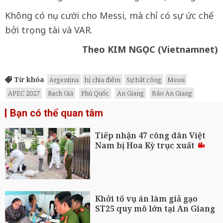
Không có nụ cười cho Messi, mà chỉ có sự ức chế
bởi trọng tài và VAR.
Theo KIM NGỌC (Vietnamnet)
Từ khóa
Argentina
bị chia điểm
Sự bất công
Messi
APEC 2027
Rạch Giá
Phú Quốc
An Giang
Báo An Giang
Bạn có thể quan tâm
Tiếp nhận 47 công dân Việt
Nam bị Hoa Kỳ trục xuất
Khởi tố vụ án làm giả gạo
ST25 quy mô lớn tại An Giang