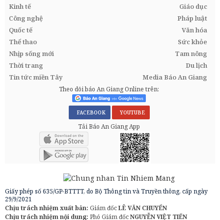
Kinh tế
Giáo dục
Công nghệ
Pháp luật
Quốc tế
Văn hóa
Thể thao
Sức khỏe
Nhịp sống mới
Tam nông
Thời trang
Du lịch
Tin tức miền Tây
Media Báo An Giang
Theo dõi báo An Giang Online trên:
FACEBOOK
YOUTUBE
Tải Báo An Giang App
Giấy phép số 635/GP-BTTTT, do Bộ Thông tin và Truyền thông, cấp ngày
29/9/2021
Chịu trách nhiệm xuất bản:
Giám đốc
LÊ VĂN CHUYỂN
Chịu trách nhiệm nội dung:
Phó Giám đốc
NGUYỄN VIỆT TIẾN