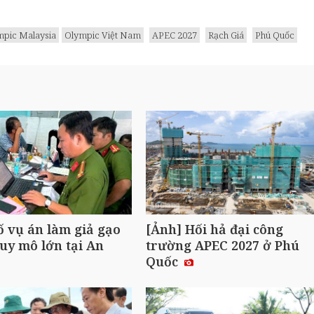
mpic Malaysia
Olympic Việt Nam
APEC 2027
Rạch Giá
Phú Quốc
ố vụ án làm giả gạo
[Ảnh] Hối hả đại công
uy mô lớn tại An
trường APEC 2027 ở Phú
Quốc