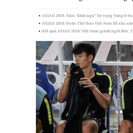
ASIAD 2018: Năm "kình ngư" hy vọng Vàng trê
ASIAD 2018: Đoàn Thể thao Việt Nam đã sẵn sà
Kết quả ASIAD 2018: Việt Nam giành ngôi đầu, 