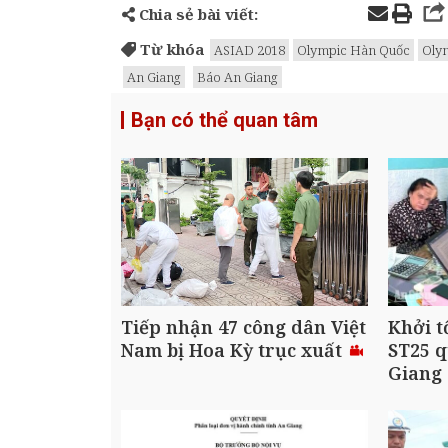
Chia sẻ bài viết:
Từ khóa
ASIAD 2018
Olympic Hàn Quốc
Oly
An Giang
Báo An Giang
Bạn có thể quan tâm
Tiếp nhận 47 công dân Việt
Khởi t
Nam bị Hoa Kỳ trục xuất
ST25 q
Giang