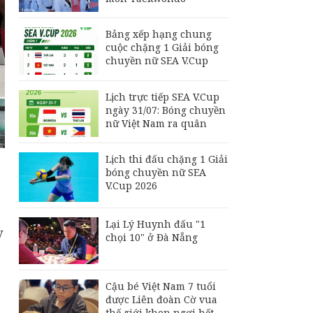
thắng thuyết phục
Indonesia, vươn lên
dẫn đầu bảng A
Bảng xếp hạng chung
Bảng xếp hạng chung
cuộc chặng 1 Giải bóng
cuộc chặng 1 Giải
chuyền nữ SEA V.Cup
bóng chuyền nữ SEA
V.Cup
Lịch trực tiếp SEA V.Cup
Lịch thi đấu chặng 2
ngày 31/07: Bóng chuyền
Giải bóng chuyền nữ
nữ Việt Nam ra quân
SEA V.Cup 2026
Lịch thi đấu chặng 1 Giải
bóng chuyền nữ SEA
V.Cup 2026
Lại Lý Huynh đấu "1
y
chọi 10" ở Đà Nẵng
Cậu bé Việt Nam 7 tuổi
được Liên đoàn Cờ vua
thế giới khen ngợi hết