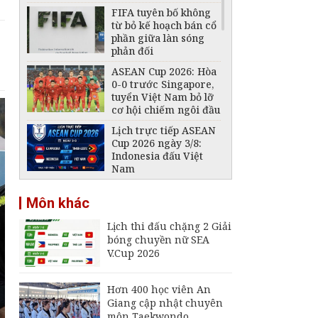
FIFA tuyên bố không
từ bỏ kế hoạch bán cổ
phần giữa làn sóng
phản đối
ASEAN Cup 2026: Hòa
0-0 trước Singapore,
tuyển Việt Nam bỏ lỡ
cơ hội chiếm ngôi đầu
Lịch trực tiếp ASEAN
Cup 2026 ngày 3/8:
Indonesia đấu Việt
Nam
VFF tiếp tục bán vé
Môn khác
trận Việt Nam -
Campuchia trên sân
Lịch thi đấu chặng 2 Giải
Mỹ Đình
bóng chuyền nữ SEA
Đội tuyển Futsal Việt
V.Cup 2026
Nam gây bất ngờ
trước đội xếp hạng 7
thế giới
Hơn 400 học viên An
Giang cập nhật chuyên
Đội tuyển Việt Nam
môn Taekwondo