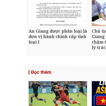
An Giang được phân loại là
Chủ tị
đơn vị hành chính cấp tỉnh
Giang 
loại I
chậm 6
lý trá
Đọc thêm