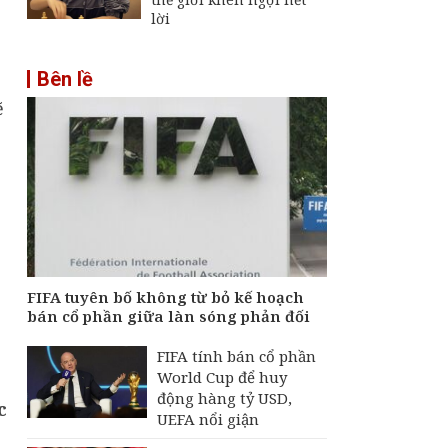
lời
Bên lề
ẽ
p
FIFA tuyên bố không từ bỏ kế hoạch
bán cổ phần giữa làn sóng phản đối
FIFA tính bán cổ phần
World Cup để huy
động hàng tỷ USD,
c
UEFA nổi giận