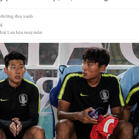
n đường đua xanh
ng
Thái Lan hòa may mắn