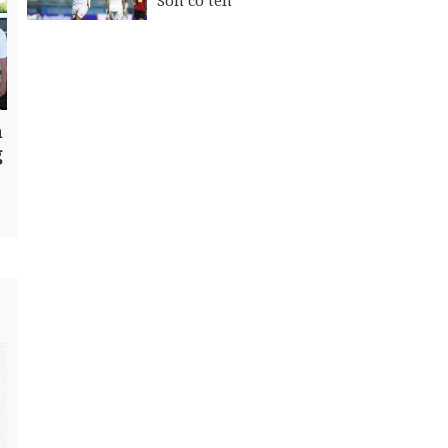
Son có tên
n
g