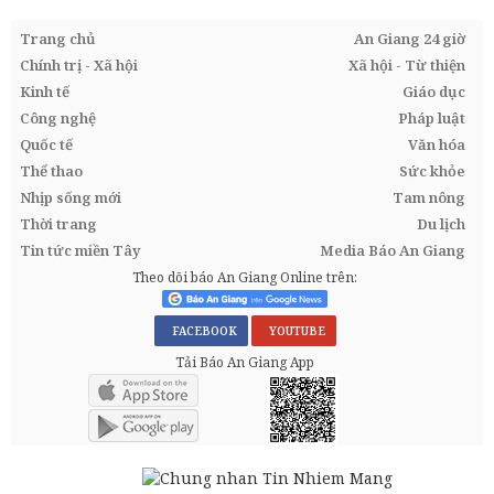
Trang chủ
An Giang 24 giờ
Chính trị - Xã hội
Xã hội - Từ thiện
Kinh tế
Giáo dục
Công nghệ
Pháp luật
Quốc tế
Văn hóa
Thể thao
Sức khỏe
Nhịp sống mới
Tam nông
Thời trang
Du lịch
Tin tức miền Tây
Media Báo An Giang
Theo dõi báo An Giang Online trên:
FACEBOOK
YOUTUBE
Tải Báo An Giang App