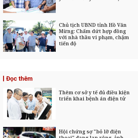
Chủ tịch UBND tỉnh Hồ Văn
Mừng: Chấm dứt hợp đồng
với nhà thầu vi phạm, chậm
tiến độ
Đọc thêm
Thêm cơ sở y tế đủ điều kiện
triển khai bệnh án điện tử
Hội chứng sợ "bỏ lỡ điện
thoại" đang lan rộng, ảnh