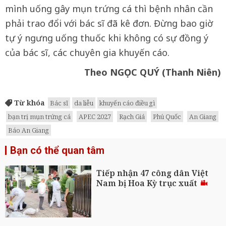
mình uống gây mụn trứng cá thì bệnh nhân cần
phải trao đổi với bác sĩ đã kê đơn. Đừng bao giờ
tự ý ngưng uống thuốc khi không có sự đồng ý
của bác sĩ, các chuyên gia khuyến cáo.
Theo NGỌC QUÝ (Thanh Niên)
Từ khóa
Bác sĩ
da liễu
khuyến cáo điều gì
bạn trị mụn trứng cá
APEC 2027
Rạch Giá
Phú Quốc
An Giang
Báo An Giang
Bạn có thể quan tâm
Tiếp nhận 47 công dân Việt
Nam bị Hoa Kỳ trục xuất