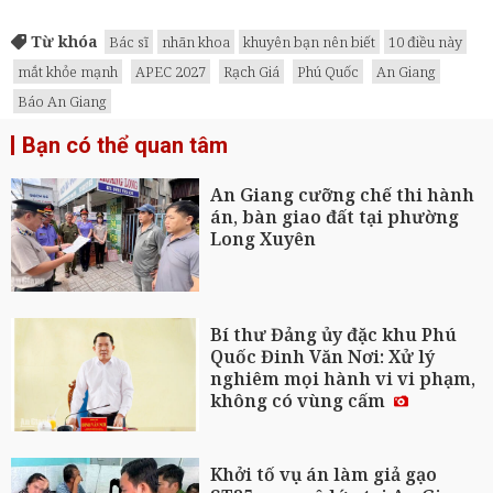
Từ khóa
Bác sĩ
nhãn khoa
khuyên bạn nên biết
10 điều này
mắt khỏe mạnh
APEC 2027
Rạch Giá
Phú Quốc
An Giang
Báo An Giang
Bạn có thể quan tâm
An Giang cưỡng chế thi hành
án, bàn giao đất tại phường
Long Xuyên
Bí thư Đảng ủy đặc khu Phú
Quốc Đinh Văn Nơi: Xử lý
nghiêm mọi hành vi vi phạm,
không có vùng cấm
Khởi tố vụ án làm giả gạo