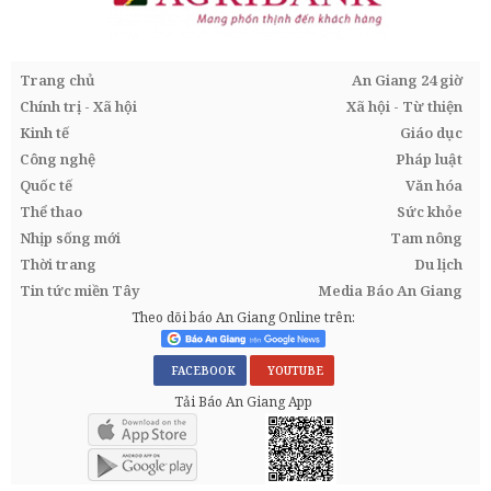
Trang chủ
An Giang 24 giờ
Chính trị - Xã hội
Xã hội - Từ thiện
Kinh tế
Giáo dục
Công nghệ
Pháp luật
Quốc tế
Văn hóa
Thể thao
Sức khỏe
Nhịp sống mới
Tam nông
Thời trang
Du lịch
Tin tức miền Tây
Media Báo An Giang
Theo dõi báo An Giang Online trên:
FACEBOOK
YOUTUBE
Tải Báo An Giang App