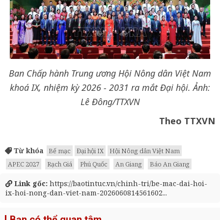
Ban Chấp hành Trung ương Hội Nông dân Việt Nam
khoá IX, nhiệm kỳ 2026 - 2031 ra mắt Đại hội. Ảnh:
Lê Đông/TTXVN
Theo TTXVN
Từ khóa
Bế mạc
Đại hội IX
Hội Nông dân Việt Nam
APEC 2027
Rạch Giá
Phú Quốc
An Giang
Báo An Giang
Link gốc:
https://baotintuc.vn/chinh-tri/be-mac-dai-hoi-
ix-hoi-nong-dan-viet-nam-2026060814561602...
Bạn có thể quan tâm