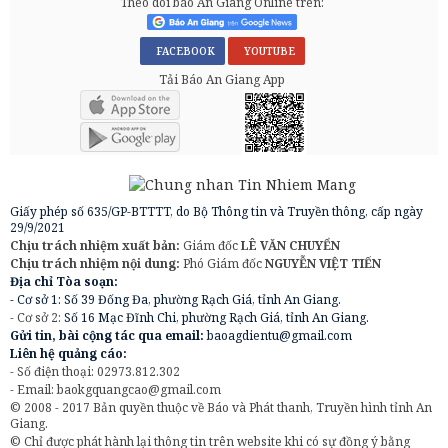
Theo dõi báo An Giang Online trên:
FACEBOOK
YOUTUBE
Tải Báo An Giang App
Giấy phép số 635/GP-BTTTT, do Bộ Thông tin và Truyền thông, cấp ngày
29/9/2021
Chịu trách nhiệm xuất bản:
Giám đốc
LÊ VĂN CHUYỂN
Chịu trách nhiệm nội dung:
Phó Giám đốc
NGUYỄN VIỆT TIẾN
Địa chỉ Tòa soạn:
- Cơ sở 1: Số 39 Đống Đa, phường Rạch Giá, tỉnh An Giang.
- Cơ sở 2:
Số 16 Mạc Đĩnh Chi, phường Rạch Giá, tỉnh An Giang.
Gửi tin, bài cộng tác qua email:
baoagdientu@gmail.com
Liên hệ quảng cáo:
- Số điện thoại: 02973.812.302
- Email:
baokgquangcao@gmail.com
© 2008 - 2017 Bản quyền thuộc về Báo và Phát thanh, Truyền hình tỉnh An
Giang.
© Chỉ được phát hành lại thông tin trên website khi có sự đồng ý bằng