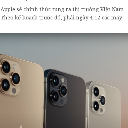
 Apple sẽ chính thức tung ra thị trường Việt Nam
. Theo kế hoạch trước đó, phải ngày 4-12 các máy