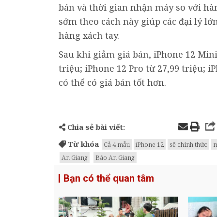
bán và thời gian nhận máy so với hà
sớm theo cách này giúp các đại lý l
hàng xách tay.
Sau khi giảm giá bán, iPhone 12 Mini 
triệu; iPhone 12 Pro từ 27,99 triệu; 
có thể có giá bán tốt hơn.
Chia sẻ bài viết:
Từ khóa
Cả 4 mẫu
iPhone 12
sẽ chính thức
m
An Giang
Báo An Giang
Bạn có thể quan tâm