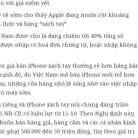
o với giá niêm yết.
y về sớm cho thấy Apple đang muốn rút khoảng
 thức và hàng “xách tay”.
ệt Nam được cho là đang chiếm tới 40% tổng số
” được nhập có hoá đơn chứng từ, hoặc nhập không
ên giá bán iPhone xách tay thường rẻ hơn hãng bá
ên cạnh đó, do Việt Nam mở bán iPhone mới trễ hơn
ầu, những cửa hàng nhỏ lẻ sống nhờ vào việc nhập
có máy sớm.
 riêng và iPhone xách tay nói chung đang trầm
-NĐ-CP, có hiệu lực từ 15-10. Theo Nghị định này,
 buôn bán hàng giả, hàng cấm và các cá nhân kinh
 phạt 500.000 đến 50 triệu đồng, tùy theo giá trị