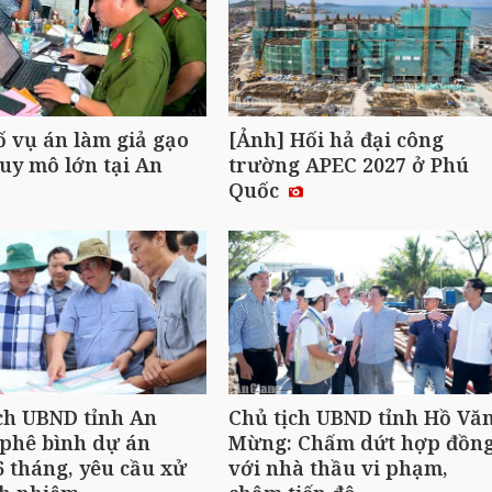
ố vụ án làm giả gạo
[Ảnh] Hối hả đại công
uy mô lớn tại An
trường APEC 2027 ở Phú
Quốc
ch UBND tỉnh An
Chủ tịch UBND tỉnh Hồ Vă
phê bình dự án
Mừng: Chấm dứt hợp đồn
 tháng, yêu cầu xử
với nhà thầu vi phạm,