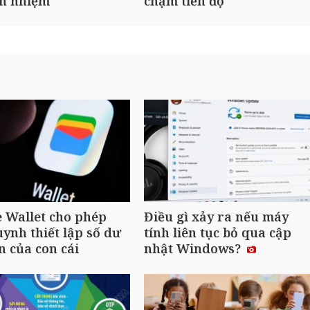
ch nhiệm
chậm tiến độ
 Wallet cho phép
Điều gì xảy ra nếu máy
ynh thiết lập số dư
tính liên tục bỏ qua cập
n của con cái
nhật Windows?