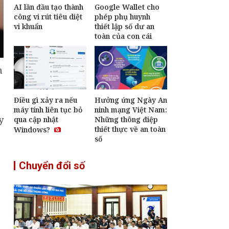
AI lần đầu tạo thành
Google Wallet cho
công vi rút tiêu diệt
phép phụ huynh
vi khuẩn
thiết lập số dư an
toàn của con cái
n
Điều gì xảy ra nếu
Hưởng ứng Ngày An
máy tính liên tục bỏ
ninh mạng Việt Nam:
y
qua cập nhật
Những thông điệp
thiết thực về an toàn
Windows?
số
Chuyển đổi số