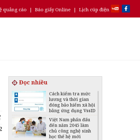
ệ quảng cáo
|
Báo giấy Online
|
Lịch cúp điện
Đọc nhiều
Cách kiểm tra mức
lương và thời gian
đóng bảo hiểm xã hội
bằng ứng dụng VssID
Việt Nam phấn đấu
đến năm 2045 làm
2
chủ công nghệ sinh
học thế hệ mới