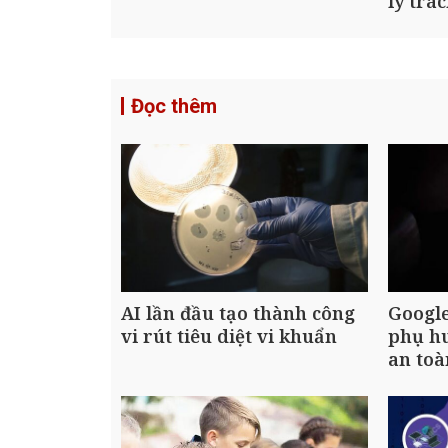
lý trá
Đọc thêm
AI lần đầu tạo thành công
Google
vi rút tiêu diệt vi khuẩn
phụ hu
an toà