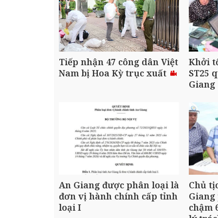
Tiếp nhận 47 công dân Việt
Khởi t
Nam bị Hoa Kỳ trục xuất
ST25 q
Giang
An Giang được phân loại là
Chủ tị
đơn vị hành chính cấp tỉnh
Giang 
loại I
chậm 6