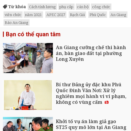
Từ khóa
Cách tính lương
phụ cấp
cán bộ
công chức
viên chức
năm 2021
APEC 2027
Rạch Giá
Phú Quốc
An Giang
Báo An Giang
Bạn có thể quan tâm
An Giang cưỡng chế thi hành
án, bàn giao đất tại phường
Long Xuyên
Bí thư Đảng ủy đặc khu Phú
Quốc Đinh Văn Nơi: Xử lý
nghiêm mọi hành vi vi phạm,
không có vùng cấm
Khởi tố vụ án làm giả gạo
ST25 quy mô lớn tại An Giang