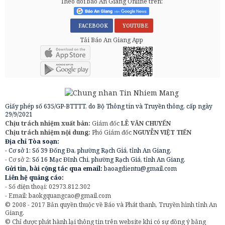
Theo dõi báo An Giang Online trên:
FACEBOOK
YOUTUBE
Tải Báo An Giang App
Giấy phép số 635/GP-BTTTT, do Bộ Thông tin và Truyền thông, cấp ngày
29/9/2021
Chịu trách nhiệm xuất bản:
Giám đốc
LÊ VĂN CHUYỂN
Chịu trách nhiệm nội dung:
Phó Giám đốc
NGUYỄN VIỆT TIẾN
Địa chỉ Tòa soạn:
- Cơ sở 1: Số 39 Đống Đa, phường Rạch Giá, tỉnh An Giang.
- Cơ sở 2:
Số 16 Mạc Đĩnh Chi, phường Rạch Giá, tỉnh An Giang.
Gửi tin, bài cộng tác qua email:
baoagdientu@gmail.com
Liên hệ quảng cáo:
- Số điện thoại: 02973.812.302
- Email:
baokgquangcao@gmail.com
© 2008 - 2017 Bản quyền thuộc về Báo và Phát thanh, Truyền hình tỉnh An
Giang.
© Chỉ được phát hành lại thông tin trên website khi có sự đồng ý bằng