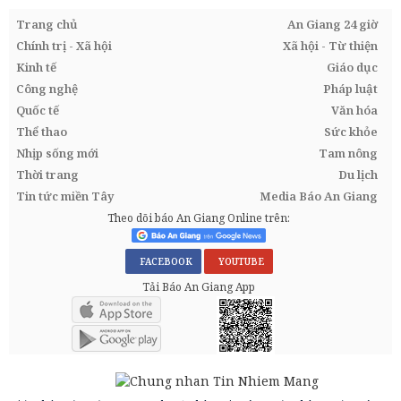
Trang chủ
An Giang 24 giờ
Chính trị - Xã hội
Xã hội - Từ thiện
Kinh tế
Giáo dục
Công nghệ
Pháp luật
Quốc tế
Văn hóa
Thể thao
Sức khỏe
Nhịp sống mới
Tam nông
Thời trang
Du lịch
Tin tức miền Tây
Media Báo An Giang
Theo dõi báo An Giang Online trên:
FACEBOOK
YOUTUBE
Tải Báo An Giang App