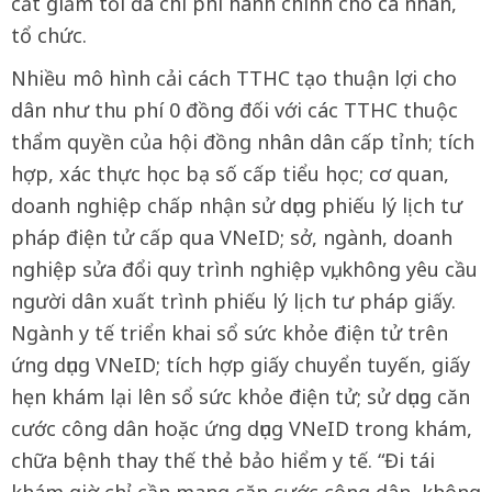
cắt giảm tối đa chi phí hành chính cho cá nhân,
tổ chức.
Nhiều mô hình cải cách TTHC tạo thuận lợi cho
dân như thu phí 0 đồng đối với các TTHC thuộc
thẩm quyền của hội đồng nhân dân cấp tỉnh; tích
hợp, xác thực học bạ số cấp tiểu học; cơ quan,
doanh nghiệp chấp nhận sử dụng phiếu lý lịch tư
pháp điện tử cấp qua VNeID; sở, ngành, doanh
nghiệp sửa đổi quy trình nghiệp vụ, không yêu cầu
người dân xuất trình phiếu lý lịch tư pháp giấy.
Ngành y tế triển khai sổ sức khỏe điện tử trên
ứng dụng VNeID; tích hợp giấy chuyển tuyến, giấy
hẹn khám lại lên sổ sức khỏe điện tử; sử dụng căn
cước công dân hoặc ứng dụng VNeID trong khám,
chữa bệnh thay thế thẻ bảo hiểm y tế. “Đi tái