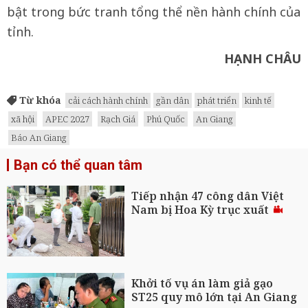
bật trong bức tranh tổng thể nền hành chính của
tỉnh.
HẠNH CHÂU
Từ khóa
cải cách hành chính
gần dân
phát triển
kinh tế
xã hội
APEC 2027
Rạch Giá
Phú Quốc
An Giang
Báo An Giang
Bạn có thể quan tâm
Tiếp nhận 47 công dân Việt
Nam bị Hoa Kỳ trục xuất
Khởi tố vụ án làm giả gạo
ST25 quy mô lớn tại An Giang