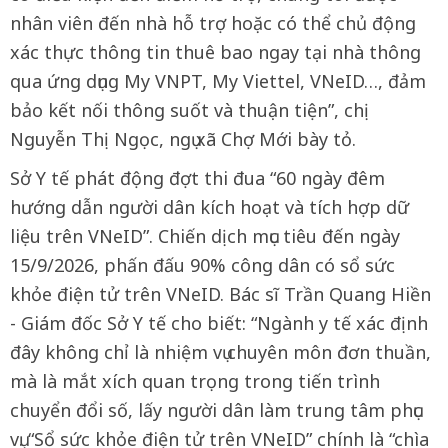
nhân viên đến nhà hỗ trợ hoặc có thể chủ động
xác thực thông tin thuê bao ngay tại nhà thông
qua ứng dụng My VNPT, My Viettel, VNeID…, đảm
bảo kết nối thông suốt và thuận tiện”, chị
Nguyễn Thị Ngọc, ngụ xã Chợ Mới bày tỏ.
Sở Y tế phát động đợt thi đua “60 ngày đêm
hướng dẫn người dân kích hoạt và tích hợp dữ
liệu trên VNeID”. Chiến dịch mục tiêu đến ngày
15/9/2026, phấn đấu 90% công dân có sổ sức
khỏe điện tử trên VNeID. Bác sĩ Trần Quang Hiền
- Giám đốc Sở Y tế cho biết: “Ngành y tế xác định
đây không chỉ là nhiệm vụ chuyên môn đơn thuần,
mà là mắt xích quan trọng trong tiến trình
chuyển đổi số, lấy người dân làm trung tâm phục
vụ. “Sổ sức khỏe điện tử trên VNeID” chính là “chìa