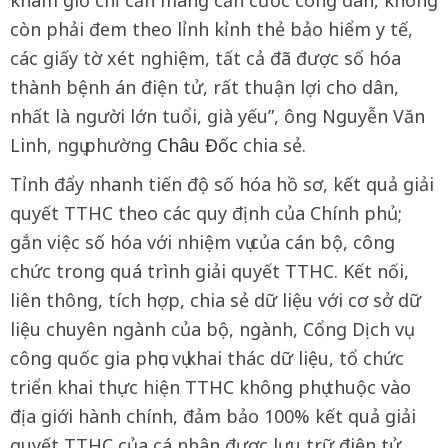
khám giờ chỉ cần mang căn cước công dân, không
còn phải đem theo lỉnh kỉnh thẻ bảo hiểm y tế,
các giấy tờ xét nghiệm, tất cả đã được số hóa
thành bệnh án điện tử, rất thuận lợi cho dân,
nhất là người lớn tuổi, già yếu”, ông Nguyễn Văn
Linh, ngụ phường
Châu Đốc
chia sẻ.
Tỉnh đẩy nhanh tiến độ số hóa hồ sơ, kết quả giải
quyết TTHC theo các quy định của Chính phủ;
gắn việc số hóa với nhiệm vụ của cán bộ, công
chức trong quá trình giải quyết TTHC. Kết nối,
liên thông, tích hợp, chia sẻ dữ liệu với cơ sở dữ
liệu chuyên ngành của bộ, ngành, Cổng Dịch vụ
công quốc gia phục vụ khai thác dữ liệu, tổ chức
triển khai thực hiện TTHC không phụ thuộc vào
địa giới hành chính, đảm bảo 100% kết quả giải
quyết TTHC của cá nhân được lưu trữ điện tử…