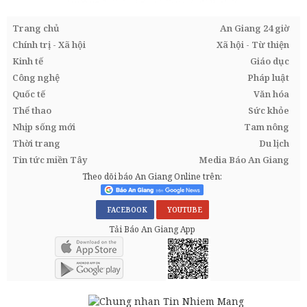
Trang chủ
An Giang 24 giờ
Chính trị - Xã hội
Xã hội - Từ thiện
Kinh tế
Giáo dục
Công nghệ
Pháp luật
Quốc tế
Văn hóa
Thể thao
Sức khỏe
Nhịp sống mới
Tam nông
Thời trang
Du lịch
Tin tức miền Tây
Media Báo An Giang
Theo dõi báo An Giang Online trên:
FACEBOOK
YOUTUBE
Tải Báo An Giang App