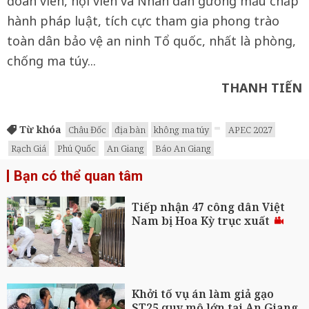
đoàn viên, hội viên và Nhân dân gương mẫu chấp
hành pháp luật, tích cực tham gia phong trào
toàn dân bảo vệ an ninh Tổ quốc, nhất là phòng,
chống ma túy...
THANH TIẾN
Từ khóa
Châu Đốc
địa bàn
không ma túy
APEC 2027
Rạch Giá
Phú Quốc
An Giang
Báo An Giang
Bạn có thể quan tâm
Tiếp nhận 47 công dân Việt
Nam bị Hoa Kỳ trục xuất
Khởi tố vụ án làm giả gạo
ST25 quy mô lớn tại An Giang