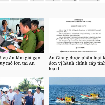
ố vụ án làm giả gạo
An Giang được phân loại l
uy mô lớn tại An
đơn vị hành chính cấp tỉn
loại I