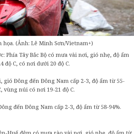
h họa. (Ảnh: Lê Minh Sơn/Vietnam+)
ước: Phía Tây Bắc Bộ có mưa vài nơi, gió nhẹ, độ ẩm
4 độ C, có nơi dưới 20 độ C.
, gió Đông đến Đông Nam cấp 2-3, độ ẩm từ 55-
, vùng núi có nơi 19-21 độ C.
Đông đến Đông Nam cấp 2-3, độ ẩm từ 58-94%.
ên-Huế đêm có mưa rào vài nơi, gió nhẹ, độ ẩm từ