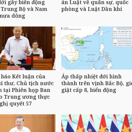
đới gây biển động
án Luật về quân sự, quốc
 Trung Bộ và Nam
phòng và Luật Dầu khí
 mưa dông
báo Kết luận của
Áp thấp nhiệt đới hình
í thư, Chủ tịch nước
thành trên vịnh Bắc Bộ, gi
 tại Phiên họp Ban
giật cấp 8, biển động
ạo Trung ương thực
ghị quyết 57