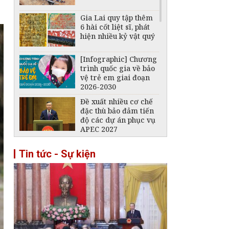
Gia Lai quy tập thêm
6 hài cốt liệt sĩ, phát
hiện nhiều kỷ vật quý
[Infographic] Chương
trình quốc gia về bảo
vệ trẻ em giai đoạn
2026-2030
Đề xuất nhiều cơ chế
đặc thù bảo đảm tiến
độ các dự án phục vụ
APEC 2027
Chủ tịch Tôn Đức
Tin tức - Sự kiện
Thắng - Nhà lãnh đạo
mẫu mực của cách
mạng Việt Nam
An Giang dự hội nghị
ngoại giao, thúc đẩy
tư duy "kiến tạo" phục
vụ phát triển
[Infographic] Quy