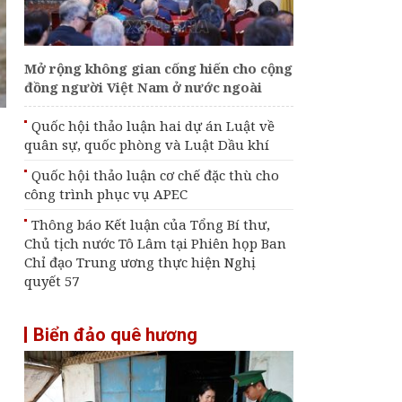
định mới về tuyển
dụng, sử dụng và
quản lý công chức
Mở rộng không gian cống hiến cho cộng
Tổng Bí thư, Chủ tịch
đồng người Việt Nam ở nước ngoài
nước Tô Lâm tiếp Tư
lệnh Bộ tư lệnh Thái
Bình Dương Hoa Kỳ
Quốc hội thảo luận hai dự án Luật về
quân sự, quốc phòng và Luật Dầu khí
Phiên họp Chính phủ
thường kỳ tháng 7:
Quốc hội thảo luận cơ chế đặc thù cho
Xuất nhập khẩu ước
công trình phục vụ APEC
đạt 659,6 tỷ USD, tăng
28,1%
Thông báo Kết luận của Tổng Bí thư,
Chủ tịch nước Tô Lâm tại Phiên họp Ban
Chỉ đạo Trung ương thực hiện Nghị
quyết 57
Biển đảo quê hương