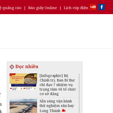
ệ quảng cáo
|
Báo giấy Online
|
Lịch cúp điện
Đọc nhiều
[Infographic] Bộ
Chính trị, Ban Bí thư
chỉ đạo 7 nhiệm vụ
trọng tâm về tổ chức
cơ sở đảng
Sẵn sàng vận hành
u
thử nghiệm sân bay
à
Long Thành