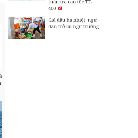
tuần tra cao tốc TT-
400
Giá dầu hạ nhiệt, ngư
dân trở lại ngư trường
à
h