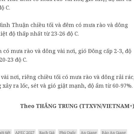
ộ C.
Bình Thuận chiều tối và đêm có mưa rào và dông
iệt độ thấp nhất từ 23-26 độ C.
 có mưa rào và dông vài nơi, gió Đông cấp 2-3, độ
20-23 độ C.
i nơi, riêng chiều tối có mưa rào và dông rải rác
xảy ra lốc, sét và gió giật mạnh, độ ẩm từ 60-97%.
Theo THẮNG TRUNG (TTXVN/VIETNAM+
hời tiết
APEC 2027
Rạch Giá
Phú Quốc
An Giang
Báo An Giang