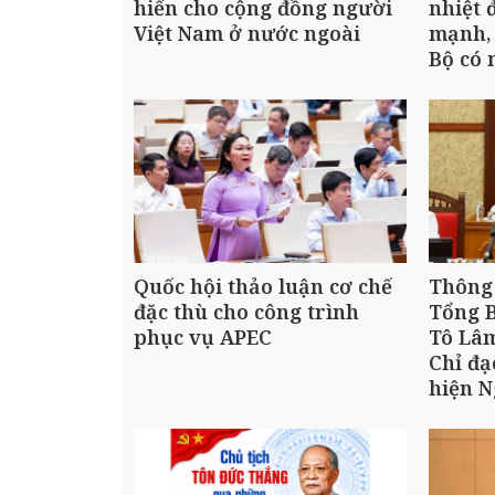
hiến cho cộng đồng người
nhiệt 
Việt Nam ở nước ngoài
mạnh,
Bộ có
Quốc hội thảo luận cơ chế
Thông 
đặc thù cho công trình
Tổng B
phục vụ APEC
Tô Lâm
Chỉ đ
hiện N