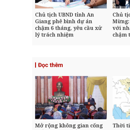
Chủ tịch UBND tỉnh An
Chủ tị
Giang phê bình dự án
Mừng:
chậm 6 tháng, yêu cầu xử
với nh
lý trách nhiệm
chậm t
Đọc thêm
Mở rộng không gian cống
Thời t