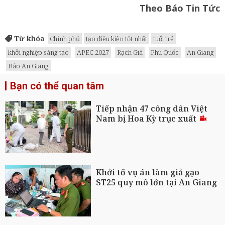
Theo Báo Tin Tức
Từ khóa
Chính phủ
tạo điều kiện tốt nhất
tuổi trẻ
khởi nghiệp sáng tạo
APEC 2027
Rạch Giá
Phú Quốc
An Giang
Báo An Giang
Bạn có thể quan tâm
Tiếp nhận 47 công dân Việt
Nam bị Hoa Kỳ trục xuất
Khởi tố vụ án làm giả gạo
ST25 quy mô lớn tại An Giang