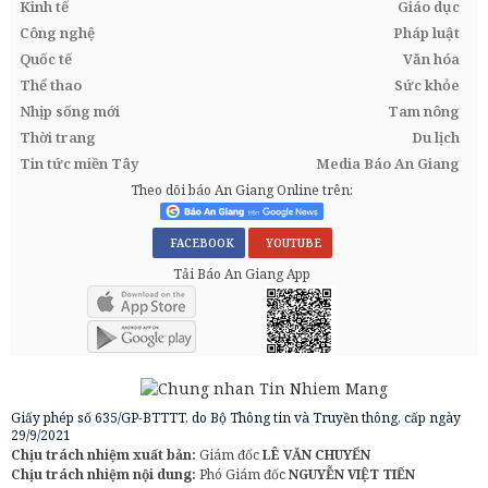
Kinh tế
Giáo dục
Công nghệ
Pháp luật
Quốc tế
Văn hóa
Thể thao
Sức khỏe
Nhịp sống mới
Tam nông
Thời trang
Du lịch
Tin tức miền Tây
Media Báo An Giang
Theo dõi báo An Giang Online trên:
FACEBOOK
YOUTUBE
Tải Báo An Giang App
Giấy phép số 635/GP-BTTTT, do Bộ Thông tin và Truyền thông, cấp ngày
29/9/2021
Chịu trách nhiệm xuất bản:
Giám đốc
LÊ VĂN CHUYỂN
Chịu trách nhiệm nội dung:
Phó Giám đốc
NGUYỄN VIỆT TIẾN