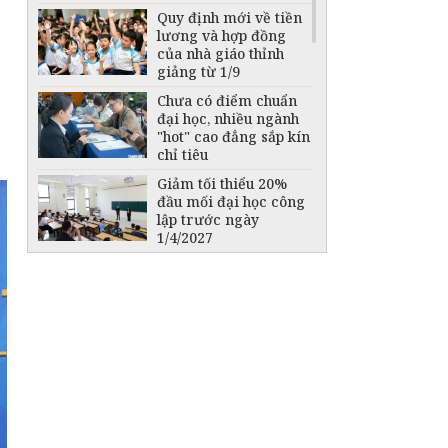
Quy định mới về tiền
lương và hợp đồng
của nhà giáo thỉnh
giảng từ 1/9
Chưa có điểm chuẩn
đại học, nhiều ngành
"hot" cao đẳng sắp kín
chỉ tiêu
Giảm tối thiểu 20%
đầu mối đại học công
lập trước ngày
1/4/2027
Bộ Giáo dục và Đào
tạo: Không sửa danh
sách trúng tuyển sau
lọc ảo, chốt điểm
chuẩn trước 17 giờ
ngày 13/8