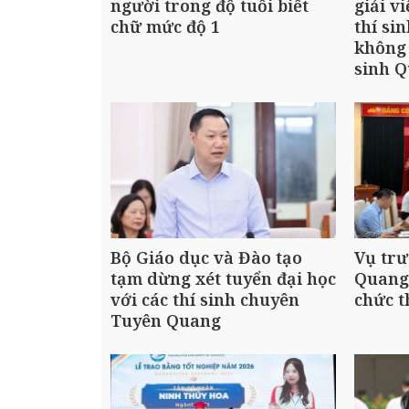
người trong độ tuổi biết
giải vi
chữ mức độ 1
thí si
không 
sinh Q
Bộ Giáo dục và Đào tạo
Vụ tr
tạm dừng xét tuyển đại học
Quang:
với các thí sinh chuyên
chức t
Tuyên Quang