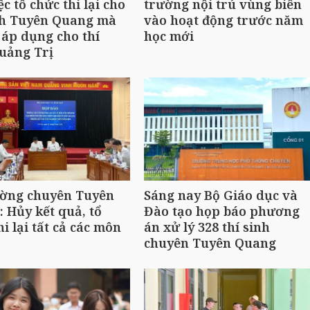
ệc tổ chức thi lại cho
trường nội trú vùng biên
nh Tuyên Quang mà
vào hoạt động trước năm
áp dụng cho thí
học mới
uảng Trị
ường chuyên Tuyên
Sáng nay Bộ Giáo dục và
 Hủy kết quả, tổ
Đào tạo họp báo phương
hi lại tất cả các môn
án xử lý 328 thí sinh
chuyên Tuyên Quang