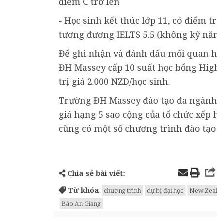
điểm C trở lên
- Học sinh kết thúc lớp 11, có điểm t
tương đương IELTS 5.5 (không kỹ năn
Để ghi nhận và đánh dấu mối quan hệ
ĐH Massey cấp 10 suất học bổng Hig
trị giá 2.000 NZD/học sinh.
Trường ĐH Massey đào tạo đa ngành,
giá hạng 5 sao cộng của tổ chức xếp
cũng có một số chương trình đào tạo
Chia sẻ bài viết:
Từ khóa
chương trình
dự bị đại học
New Zea
Báo An Giang