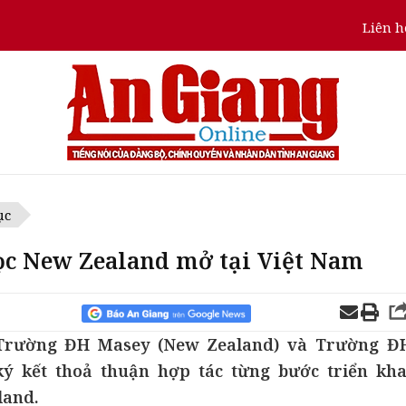
Liên h
ục
ọc New Zealand mở tại Việt Nam
, Trường ĐH Masey (New Zealand) và Trường Đ
ý kết thoả thuận hợp tác từng bước triển kha
land.