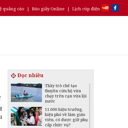
ệ quảng cáo
|
Báo giấy Online
|
Lịch cúp điện
Đọc nhiều
Thầy trò chế tạo
thuyền cứu hộ vừa
chạy trên cạn vừa lội
nước
H
11.000 hiệu trưởng,
hiệu phó về làm giáo
i
viên, có được giữ phụ
cấp chức vụ?