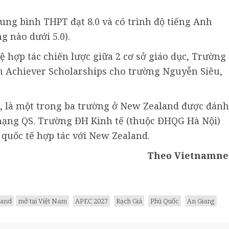
rung bình THPT đạt 8.0 và có trình độ tiếng Anh
g nào dưới 5.0).
 hợp tác chiến lược giữa 2 cơ sở giáo dục, Trường
h Achiever Scholarships cho trường Nguyễn Siêu,
 là một trong ba trường ở New Zealand được đánh
 hạng QS. Trường ĐH Kinh tế (thuộc ĐHQG Hà Nội)
 quốc tế hợp tác với New Zealand.
Theo Vietnamne
land
mở tại Việt Nam
APEC 2027
Rạch Giá
Phú Quốc
An Giang