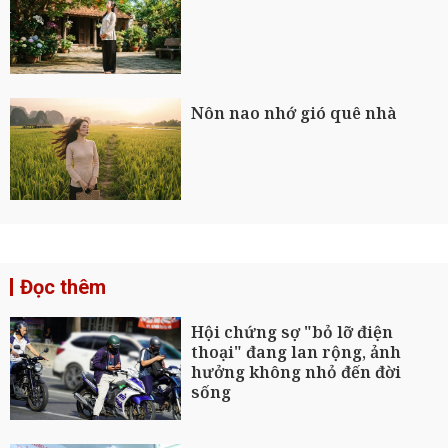
Nôn nao nhớ gió quê nhà
Đọc thêm
Hội chứng sợ "bỏ lỡ điện
thoại" đang lan rộng, ảnh
hưởng không nhỏ đến đời
sống