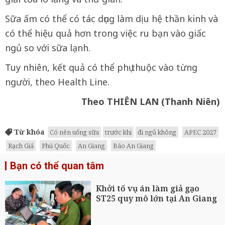
Sữa ấm có thể có tác dụng làm dịu hệ thần kinh và
có thể hiệu quả hơn trong việc ru bạn vào giấc
ngủ so với sữa lạnh.
Tuy nhiên, kết quả có thể phụ thuộc vào từng
người, theo Health Line.
Theo THIÊN LAN (Thanh Niên)
Từ khóa
Có nên uống sữa
trước khi
đi ngủ không
APEC 2027
Rạch Giá
Phú Quốc
An Giang
Báo An Giang
Bạn có thể quan tâm
Khởi tố vụ án làm giả gạo
ST25 quy mô lớn tại An Giang