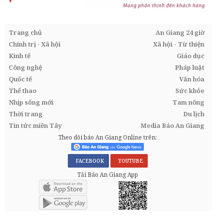
Trang chủ
An Giang 24 giờ
Chính trị - Xã hội
Xã hội - Từ thiện
Kinh tế
Giáo dục
Công nghệ
Pháp luật
Quốc tế
Văn hóa
Thể thao
Sức khỏe
Nhịp sống mới
Tam nông
Thời trang
Du lịch
Tin tức miền Tây
Media Báo An Giang
Theo dõi báo An Giang Online trên:
FACEBOOK
YOUTUBE
Tải Báo An Giang App