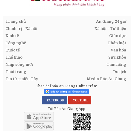
Trang chủ
An Giang 24 giờ
Chính trị - Xã hội
Xã hội - Từ thiện
Kinh tế
Giáo dục
Công nghệ
Pháp luật
Quốc tế
Văn hóa
Thể thao
Sức khỏe
Nhịp sống mới
Tam nông
Thời trang
Du lịch
Tin tức miền Tây
Media Báo An Giang
Theo dõi báo An Giang Online trên:
FACEBOOK
YOUTUBE
Tải Báo An Giang App