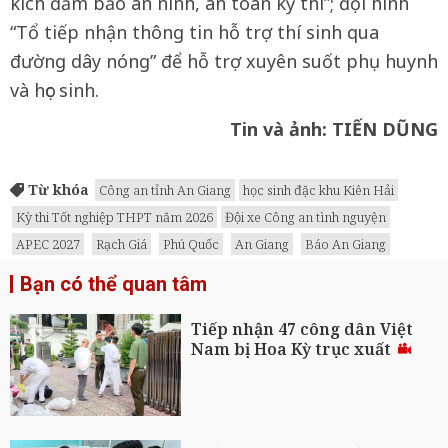
kích đảm bảo an ninh, an toàn kỳ thi”; đội hình
“Tổ tiếp nhận thông tin hỗ trợ thí sinh qua
đường dây nóng” để hỗ trợ xuyên suốt phụ huynh
và học sinh.
Tin và ảnh: TIẾN DŨNG
Từ khóa
Công an tỉnh An Giang
học sinh đặc khu Kiên Hải
Kỳ thi Tốt nghiệp THPT năm 2026
Đội xe Công an tình nguyện
APEC 2027
Rạch Giá
Phú Quốc
An Giang
Báo An Giang
Bạn có thể quan tâm
Tiếp nhận 47 công dân Việt
Nam bị Hoa Kỳ trục xuất