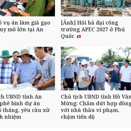
ố vụ án làm giả gạo
[Ảnh] Hối hả đại công
uy mô lớn tại An
trường APEC 2027 ở Phú
Quốc
ch UBND tỉnh An
Chủ tịch UBND tỉnh Hồ Vă
phê bình dự án
Mừng: Chấm dứt hợp đồn
 tháng, yêu cầu xử
với nhà thầu vi phạm,
ch nhiệm
chậm tiến độ