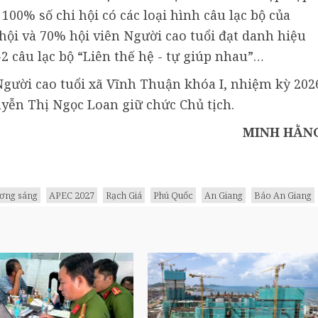
 100% số chi hội có các loại hình câu lạc bộ của
 hội và 70% hội viên Người cao tuổi đạt danh hiệu
-2 câu lạc bộ “Liên thế hệ - tự giúp nhau”…
Người cao tuổi xã Vĩnh Thuận khóa I, nhiệm kỳ 202
uyễn Thị Ngọc Loan giữ chức Chủ tịch.
MINH HẰN
ương sáng
APEC 2027
Rạch Giá
Phú Quốc
An Giang
Báo An Giang