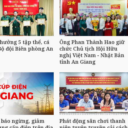
hưởng 5 tập thể, cá
Ông Phan Thành Hao giữ
ộ đội Biên phòng An
chức Chủ tịch Hội Hữu
nghị Việt Nam - Nhật Bản
tỉnh An Giang
 báo ngừng, giảm
Phát động sân chơi thanh
ng cấp điện trên địa
niên tuyên truyền cải cách