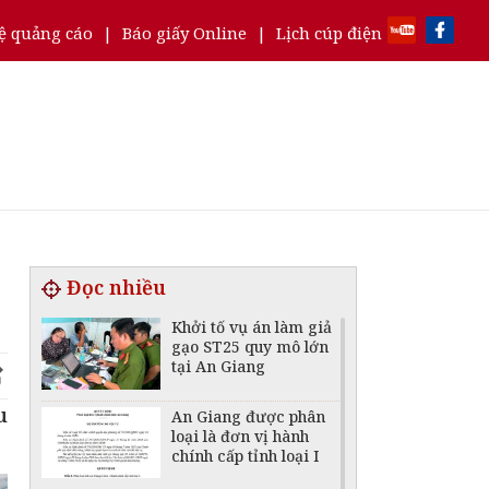
ệ quảng cáo
|
Báo giấy Online
|
Lịch cúp điện
Đọc nhiều
Khởi tố vụ án làm giả
gạo ST25 quy mô lớn
tại An Giang
u
An Giang được phân
loại là đơn vị hành
chính cấp tỉnh loại I