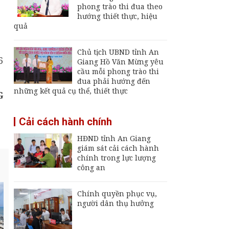
Giang
phong trào thi đua theo
hướng thiết thực, hiệu
Khai mạc Ngày hội
quả
Bánh dân gian Nam
Bộ - An Giang
Chủ tịch UBND tỉnh An
6
Đội K92 quy tập thêm
Giang Hồ Văn Mừng yêu
8 hài cốt liệt sĩ tại An
cầu mỗi phong trào thi
Giang
đua phải hướng đến
những kết quả cụ thể, thiết thực
G
Thường trực UBND
tỉnh An Giang yêu cầu
Cải cách hành chính
sớm đưa cảng biển
An Thới hoạt động trở
HĐND tỉnh An Giang
lại
giám sát cải cách hành
chính trong lực lượng
công an
Chính quyền phục vụ,
người dân thụ hưởng