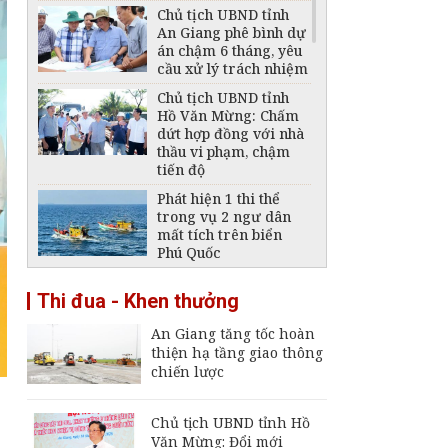
Chủ tịch UBND tỉnh
An Giang phê bình dự
án chậm 6 tháng, yêu
cầu xử lý trách nhiệm
Chủ tịch UBND tỉnh
Hồ Văn Mừng: Chấm
dứt hợp đồng với nhà
thầu vi phạm, chậm
tiến độ
Phát hiện 1 thi thể
trong vụ 2 ngư dân
mất tích trên biển
Phú Quốc
Thông báo ngừng,
Thi đua - Khen thưởng
giảm mức cung cấp
điện trên địa bàn tỉnh
An Giang tăng tốc hoàn
An Giang ngày 6 -
thiện hạ tầng giao thông
7/8/2026
chiến lược
Đại tá Nguyễn Việt
Thắng nhận nhiệm vụ
Chính ủy Bộ Chỉ huy
Chủ tịch UBND tỉnh Hồ
Quân sự tỉnh An
Văn Mừng: Đổi mới