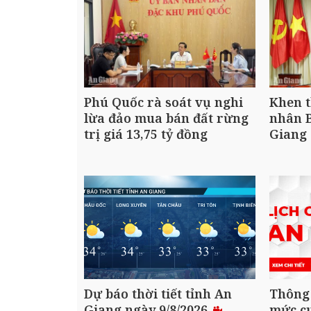
Phú Quốc rà soát vụ nghi
Khen t
lừa đảo mua bán đất rừng
nhân B
trị giá 13,75 tỷ đồng
Giang
Dự báo thời tiết tỉnh An
Thông
Giang ngày 9/8/2026
mức cu