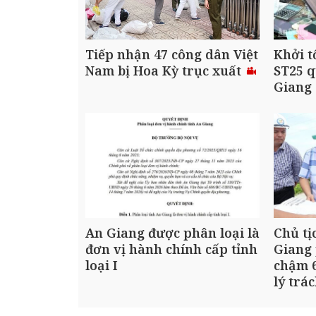
Tiếp nhận 47 công dân Việt
Khởi t
Nam bị Hoa Kỳ trục xuất
ST25 q
Giang
An Giang được phân loại là
Chủ tị
đơn vị hành chính cấp tỉnh
Giang 
loại I
chậm 6
lý trá