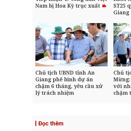
Nam bị Hoa Kỳ trục xuất
ST25 q
Giang
Chủ tịch UBND tỉnh An
Chủ tị
Giang phê bình dự án
Mừng:
chậm 6 tháng, yêu cầu xử
với nh
lý trách nhiệm
chậm t
Đọc thêm