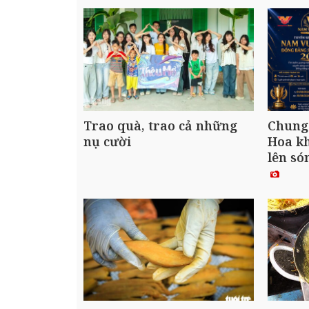
Trao quà, trao cả những
Chung
nụ cười
Hoa kh
lên só