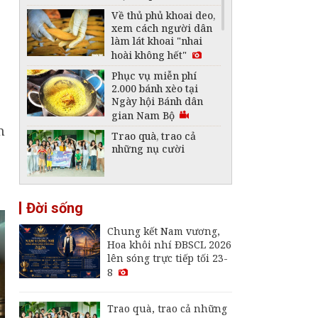
Về thủ phủ khoai deo,
xem cách người dân
làm lát khoai "nhai
hoài không hết"
g
Phục vụ miễn phí
2.000 bánh xèo tại
Ngày hội Bánh dân
gian Nam Bộ
n
Trao quà, trao cả
những nụ cười
Cùng con đọc sách
Đời sống
thời công nghệ
Chung kết Nam vương,
Hoa khôi nhí ĐBSCL 2026
lên sóng trực tiếp tối 23-
8
Trao quà, trao cả những