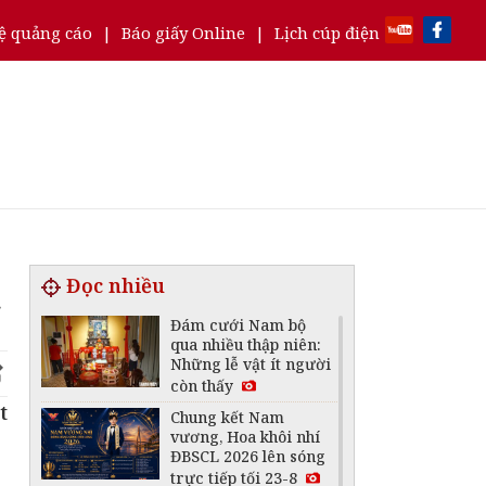
ệ quảng cáo
|
Báo giấy Online
|
Lịch cúp điện
Đọc nhiều
g
Đám cưới Nam bộ
qua nhiều thập niên:
Những lễ vật ít người
còn thấy
t
Chung kết Nam
vương, Hoa khôi nhí
ĐBSCL 2026 lên sóng
trực tiếp tối 23-8