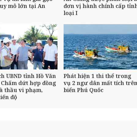
uy mô lớn tại An
đơn vị hành chính cấp tỉn
loại I
ch UBND tỉnh Hồ Văn
Phát hiện 1 thi thể trong
 Chấm dứt hợp đồng
vụ 2 ngư dân mất tích trê
à thầu vi phạm,
biển Phú Quốc
iến độ