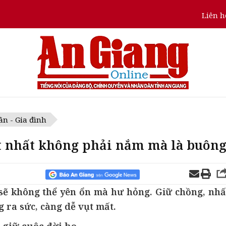
Liên h
n - Gia đình
ốt nhất không phải nắm mà là buôn
ẽ không thể yên ổn mà hư hỏng. Giữ chồng, nhấ
g ra sức, càng dễ vụt mất.