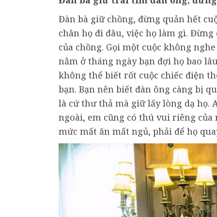
Đàn bà giữ trái tim đàn ông, đừng
Đàn bà giữ chồng, đừng quản hết cuộc
chân họ đi đâu, việc họ làm gì. Đừng
của chồng. Gọi một cuộc không nghe 
nằm ở tháng ngày bạn đợi họ bao lâu
không thể biết rốt cuộc chiếc điện t
bạn. Bạn nên biết đàn ông càng bị qu
là cứ thư thả mà giữ lấy lòng dạ họ.
ngoài, em cũng có thú vui riêng của
mức mất ăn mất ngủ, phải để họ quay