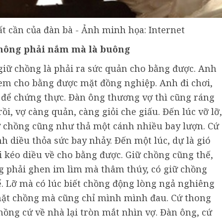
ất cần của đàn bà - Ảnh minh họa: Internet
không phải nắm mà là buông
giữ chồng là phải ra sức quản cho bằng được. Anh
 xem cho bằng được mặt đồng nghiệp. Anh đi chơi,
 để chứng thực. Đàn ông thương vợ thì cũng ráng
ồi, vợ càng quản, càng giỏi che giấu. Đến lúc vỡ lỡ,
ữ chồng cũng như thả một cánh nhiều bay lượn. Cứ
h diều thỏa sức bay nhảy. Đến một lúc, dự là gió
ải kéo diều về cho bằng được. Giữ chồng cũng thế,
ũng phải ghen im lìm mà thâm thúy, có giữ chồng
. Lỡ mà có lúc biết chồng động lòng ngả nghiêng
mặt chồng mà cũng chỉ mình mình đau. Cứ thong
hồng cứ về nhà lại tròn mắt nhìn vợ. Đàn ông, cứ