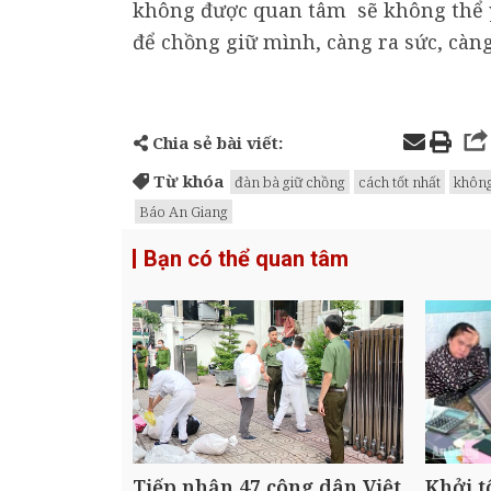
không được quan tâm sẽ không thể y
để chồng giữ mình, càng ra sức, càng
Chia sẻ bài viết:
Từ khóa
đàn bà giữ chồng
cách tốt nhất
không
Báo An Giang
Bạn có thể quan tâm
Tiếp nhận 47 công dân Việt
Khởi t