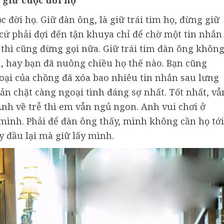
 giữ cuộc đời họ
 đời họ. Giữ đàn ông, là giữ trái tim họ, đừng giữ
 cứ phải đợi đến tận khuya chỉ để chờ một tin nhắn
thì cũng đừng gọi nữa. Giữ trái tim đàn ông khôn
, hay bạn đã nuông chiều họ thế nào. Bạn cũng
hoại của chồng đã xóa bao nhiêu tin nhắn sau lưng
ản chặt càng ngoại tình đáng sợ nhất. Tốt nhất, vẫ
 Anh về trễ thì em vẫn ngủ ngon. Anh vui chơi ở
 mình. Phải để đàn ông thấy, mình không cần họ tới
 đầu lại mà giữ lấy mình.