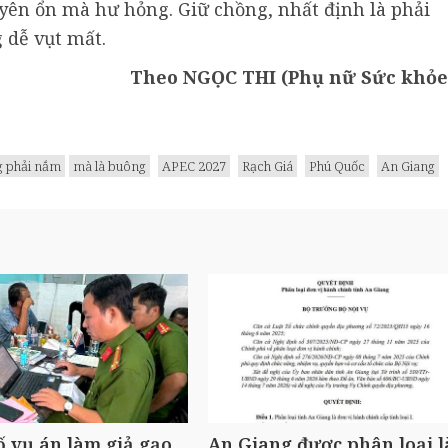
ên ổn mà hư hỏng. Giữ chồng, nhất định là phải
 dễ vụt mất.
Theo NGỌC THI (Phụ nữ Sức khỏe
 phải nắm
mà là buông
APEC 2027
Rạch Giá
Phú Quốc
An Giang
ố vụ án làm giả gạo
An Giang được phân loại l