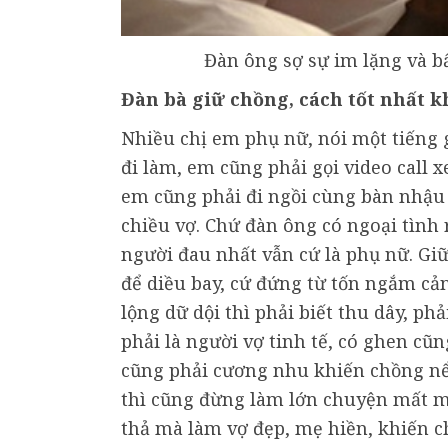
Đàn ông sợ sự im lặng và b
Đàn bà giữ chồng, cách tốt nhất 
Nhiều chị em phụ nữ, nói một tiếng 
đi làm, em cũng phải gọi video call
em cũng phải đi ngồi cùng bàn nhậu
chiều vợ. Chứ đàn ông có ngoại tình r
người đau nhất vẫn cứ là phụ nữ. Gi
để diều bay, cứ đứng từ tốn ngắm cản
lộng dữ dội thì phải biết thu dây, ph
phải là người vợ tinh tế, có ghen c
cũng phải cương nhu khiến chồng nể
thì cũng đừng làm lớn chuyện mất 
thả mà làm vợ đẹp, mẹ hiền, khiến c