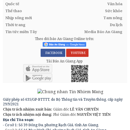
Quốc tế
Văn hóa
Thể thao
Sức khỏe
Nhịp sống mới
Tam nông
Thời trang
Du lịch
Tin tức miền Tây
Media Báo An Giang
Theo dõi báo An Giang Online trên:
FACEBOOK
YOUTUBE
Tải Báo An Giang App
Giấy phép số 635/GP-BTTTT, do Bộ Thông tin và Truyền thông, cấp ngày
29/9/2021
Chịu trách nhiệm xuất bản:
Giám đốc
LÊ VĂN CHUYỂN
Chịu trách nhiệm nội dung:
Phó Giám đốc
NGUYỄN VIỆT TIẾN
Địa chỉ Tòa soạn:
- Cơ sở 1: Số 39 Đống Đa, phường Rạch Giá, tỉnh An Giang.