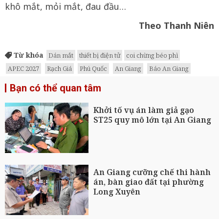
khô mắt, mỏi mắt, đau đầu…
Theo Thanh Niên
Từ khóa
Dán mắt
thiết bị điện tử
coi chừng béo phì
APEC 2027
Rạch Giá
Phú Quốc
An Giang
Báo An Giang
Bạn có thể quan tâm
Khởi tố vụ án làm giả gạo
ST25 quy mô lớn tại An Giang
An Giang cưỡng chế thi hành
án, bàn giao đất tại phường
Long Xuyên