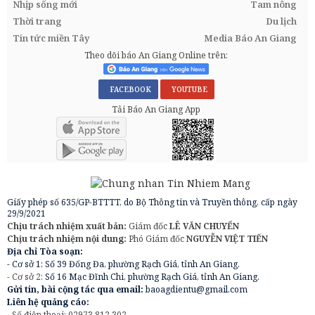
Nhịp sống mới
Tam nông
Thời trang
Du lịch
Tin tức miền Tây
Media Báo An Giang
Theo dõi báo An Giang Online trên:
FACEBOOK
YOUTUBE
Tải Báo An Giang App
Giấy phép số 635/GP-BTTTT, do Bộ Thông tin và Truyền thông, cấp ngày
29/9/2021
Chịu trách nhiệm xuất bản:
Giám đốc
LÊ VĂN CHUYỂN
Chịu trách nhiệm nội dung:
Phó Giám đốc
NGUYỄN VIỆT TIẾN
Địa chỉ Tòa soạn:
- Cơ sở 1: Số 39 Đống Đa, phường Rạch Giá, tỉnh An Giang.
- Cơ sở 2:
Số 16 Mạc Đĩnh Chi, phường Rạch Giá, tỉnh An Giang.
Gửi tin, bài cộng tác qua email:
baoagdientu@gmail.com
Liên hệ quảng cáo:
- Số điện thoại: 02973.812.302