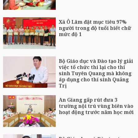
Xã Ô Lâm đặt mục tiêu 97%
người trong độ tuổi biết chữ
mức độ 1
Bộ Giáo dục và Đào tạo lý giải
việc tổ chức thi lại cho thí
sinh Tuyên Quang mà không
áp dụng cho thí sinh Quảng
Trị
An Giang gấp rút đưa 3
trường nội trú vùng biên vào
hoạt động trước năm học mới