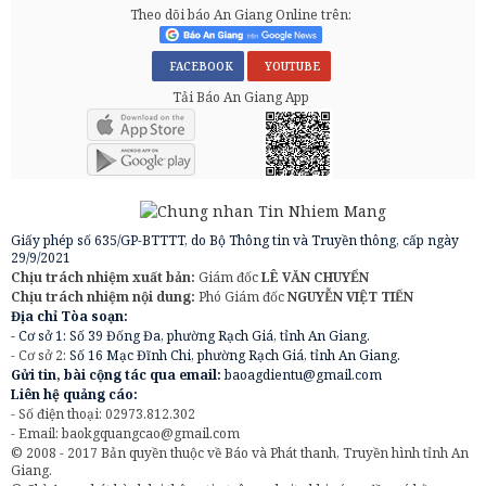
Theo dõi báo An Giang Online trên:
FACEBOOK
YOUTUBE
Tải Báo An Giang App
Giấy phép số 635/GP-BTTTT, do Bộ Thông tin và Truyền thông, cấp ngày
29/9/2021
Chịu trách nhiệm xuất bản:
Giám đốc
LÊ VĂN CHUYỂN
Chịu trách nhiệm nội dung:
Phó Giám đốc
NGUYỄN VIỆT TIẾN
Địa chỉ Tòa soạn:
- Cơ sở 1: Số 39 Đống Đa, phường Rạch Giá, tỉnh An Giang.
- Cơ sở 2:
Số 16 Mạc Đĩnh Chi, phường Rạch Giá, tỉnh An Giang.
Gửi tin, bài cộng tác qua email:
baoagdientu@gmail.com
Liên hệ quảng cáo:
- Số điện thoại: 02973.812.302
- Email:
baokgquangcao@gmail.com
© 2008 - 2017 Bản quyền thuộc về Báo và Phát thanh, Truyền hình tỉnh An
Giang.