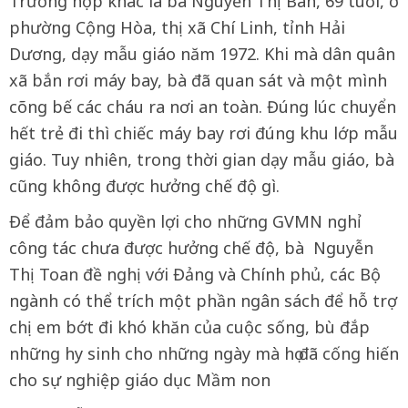
Trường hợp khác là bà Nguyễn Thị Ban, 69 tuổi, ở
phường Cộng Hòa, thị xã Chí Linh, tỉnh Hải
Dương, dạy mẫu giáo năm 1972. Khi mà dân quân
xã bắn rơi máy bay, bà đã quan sát và một mình
cõng bế các cháu ra nơi an toàn. Đúng lúc chuyển
hết trẻ đi thì chiếc máy bay rơi đúng khu lớp mẫu
giáo. Tuy nhiên, trong thời gian dạy mẫu giáo, bà
cũng không được hưởng chế độ gì.
Để đảm bảo quyền lợi cho những GVMN nghỉ
công tác chưa được hưởng chế độ, bà Nguyễn
Thị Toan đề nghị với Đảng và Chính phủ, các Bộ
ngành có thể trích một phần ngân sách để hỗ trợ
chị em bớt đi khó khăn của cuộc sống, bù đắp
những hy sinh cho những ngày mà họ đã cống hiến
cho sự nghiệp giáo dục Mầm non