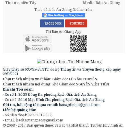
Tin tức miền Tây
Media Báo An Giang
Theo dõi báo An Giang Online trên:
FACEBOOK
YOUTUBE
Tải Báo An Giang App
Giấy phép số 635/GP-BTTTT, do Bộ Thông tin và Truyền thông, cấp ngày
29/9/2021
Chịu trách nhiệm xuất bản:
Giám đốc
LÊ VĂN CHUYỂN
Chịu trách nhiệm nội dung:
Phó Giám đốc
NGUYỄN VIỆT TIẾN
Địa chỉ Tòa soạn:
- Cơ sở 1: Số 39 Đống Đa, phường Rạch Giá, tỉnh An Giang.
- Cơ sở 2:
Số 16 Mạc Đĩnh Chi, phường Rạch Giá, tỉnh An Giang.
Gửi tin, bài cộng tác qua email:
baoagdientu@gmail.com
Liên hệ quảng cáo:
- Số điện thoại: 02973.812.302
- Email:
baokgquangcao@gmail.com
© 2008 - 2017 Bản quyền thuộc về Báo và Phát thanh, Truyền hình tỉnh An