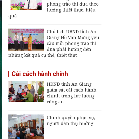
Giang
phong trào thi đua theo
hướng thiết thực, hiệu
Đội K92 quy tập thêm
quả
8 hài cốt liệt sĩ tại An
Giang
Chủ tịch UBND tỉnh An
Thường trực UBND
Giang Hồ Văn Mừng yêu
tỉnh An Giang yêu cầu
cầu mỗi phong trào thi
sớm đưa cảng biển
đua phải hướng đến
An Thới hoạt động trở
những kết quả cụ thể, thiết thực
lại
An Giang chốt hạn
Cải cách hành chính
vận hành nhà máy xử
lý rác Long Xuyên,
HĐND tỉnh An Giang
trễ sẽ thu hồi dự án
giám sát cải cách hành
chính trong lực lượng
công an
Chính quyền phục vụ,
người dân thụ hưởng