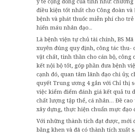
y tế cộng đồng của tỉnh như: chương
điều kiện tốt nhất cho Công đoàn v
bệnh và phát thuốc miễn phí cho trẻ
hiến máu nhân đạo...
Là bệnh viện tự chủ tài chính, BS M
xuyên đúng quy định, công tác thu- 
vật chất, tinh thần cho cán bộ, công
kết nội bộ tốt, góp phần đưa bệnh v
cạnh đó, quan tâm lãnh đạo chi ủy, c
quyết Trung ương 4 gắn với Chỉ thị s
việc kiểm điểm đánh giá kết quả tu 
chất lượng tập thể, cá nhân… Đề cao
xây dựng, thực hiện chuẩn mực đạo 
Với những thành tích đạt được, mới
bằng khen và đã có thành tích xuất s