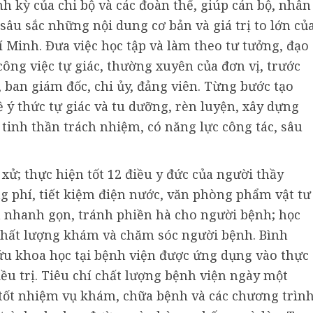
nh kỳ của chi bộ và các đoàn thể, giúp cán bộ, nhân
âu sắc những nội dung cơ bản và giá trị to lớn củ
 Minh. Đưa việc học tập và làm theo tư tưởng, đạo
ông việc tự giác, thường xuyên của đơn vị, trước
 ban giám đốc, chi ủy, đảng viên. Từng bước tạo
ý thức tự giác và tu dưỡng, rèn luyện, xây dựng
tinh thần trách nhiệm, có năng lực công tác, sâu
xử; thực hiện tốt 12 điều y đức của người thầy
g phí, tiết kiệm điện nước, văn phòng phẩm vật tư
nh nhanh gọn, tránh phiền hà cho người bệnh; học
 chất lượng khám và chăm sóc người bệnh. Bình
ứu khoa học tại bệnh viện được ứng dụng vào thực
ều trị. Tiêu chí chất lượng bệnh viện ngày một
 tốt nhiệm vụ khám, chữa bệnh và các chương trìn