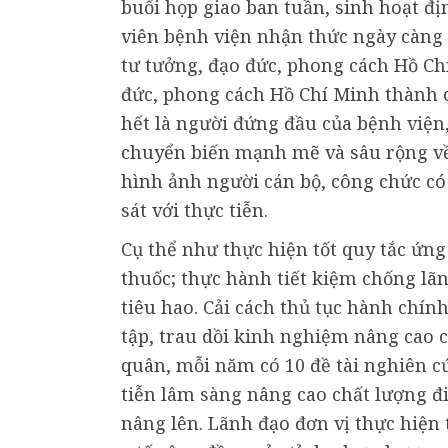
buổi họp giao ban tuần, sinh hoạt đị
viên bệnh viện nhận thức ngày càng s
tư tưởng, đạo đức, phong cách Hồ Chí
đức, phong cách Hồ Chí Minh thành c
hết là người đứng đầu của bệnh viện,
chuyển biến mạnh mẽ và sâu rộng về 
hình ảnh người cán bộ, công chức có 
sát với thực tiễn.
Cụ thể như thực hiện tốt quy tắc ứng 
thuốc; thực hành tiết kiệm chống lãn
tiêu hao. Cải cách thủ tục hành chí
tập, trau dồi kinh nghiệm nâng cao
quân, mỗi năm có 10 đề tài nghiên c
tiễn lâm sàng nâng cao chất lượng đi
nâng lên. Lãnh đạo đơn vị thực hiện