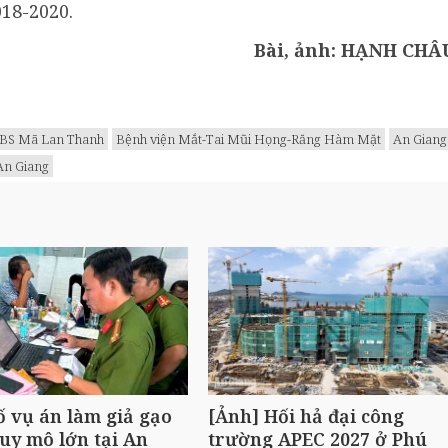
18-2020.
Bài, ảnh: HẠNH CHÂ
BS Mã Lan Thanh
Bệnh viện Mắt-Tai Mũi Họng-Răng Hàm Mặt
An Giang
An Giang
ố vụ án làm giả gạo
[Ảnh] Hối hả đại công
uy mô lớn tại An
trường APEC 2027 ở Phú