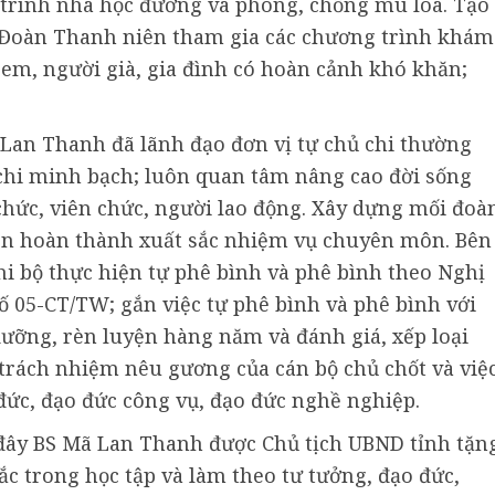
 trình nha học đường và phòng, chống mù lòa. Tạo
à Đoàn Thanh niên tham gia các chương trình khám
 em, người già, gia đình có hoàn cảnh khó khăn;
ã Lan Thanh đã lãnh đạo đơn vị tự chủ chi thường
chi minh bạch; luôn quan tâm nâng cao đời sống
 chức, viên chức, người lao động. Xây dựng mối đoà
iện hoàn thành xuất sắc nhiệm vụ chuyên môn. Bên
hi bộ thực hiện tự phê bình và phê bình theo Nghị
ố 05-CT/TW; gắn việc tự phê bình và phê bình với
dưỡng, rèn luyện hàng năm và đánh giá, xếp loại
 trách nhiệm nêu gương của cán bộ chủ chốt và việ
đức, đạo đức công vụ, đạo đức nghề nghiệp.
 đây BS Mã Lan Thanh được Chủ tịch UBND tỉnh tặn
ắc trong học tập và làm theo tư tưởng, đạo đức,