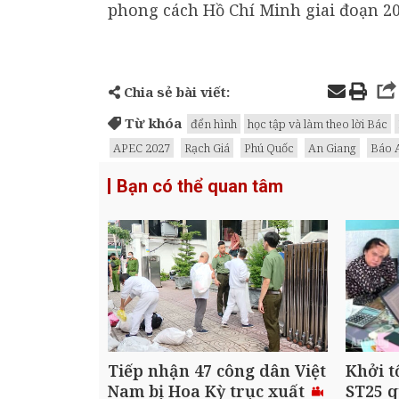
phong cách Hồ Chí Minh giai đoạn 20
Chia sẻ bài viết:
Từ khóa
đển hình
học tập và làm theo lời Bác
APEC 2027
Rạch Giá
Phú Quốc
An Giang
Báo 
Bạn có thể quan tâm
Tiếp nhận 47 công dân Việt
Khởi t
Nam bị Hoa Kỳ trục xuất
ST25 q