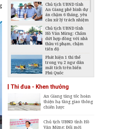
Chủ tịch UBND tỉnh
g
An Giang phê bình dự
án chậm 6 tháng, yêu
cầu xử lý trách nhiệm
Chủ tịch UBND tỉnh
Hồ Văn Mừng: Chấm
dứt hợp đồng với nhà
thầu vi phạm, chậm
tiến độ
Phát hiện 1 thi thể
trong vụ 2 ngư dân
mất tích trên biển
Phú Quốc
Thông báo ngừng,
Thi đua - Khen thưởng
giảm mức cung cấp
điện trên địa bàn tỉnh
An Giang tăng tốc hoàn
An Giang ngày 6 -
thiện hạ tầng giao thông
7/8/2026
chiến lược
Đại tá Nguyễn Việt
Thắng nhận nhiệm vụ
Chính ủy Bộ Chỉ huy
Chủ tịch UBND tỉnh Hồ
Quân sự tỉnh An
Văn Mừng: Đổi mới