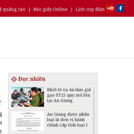
ệ quảng cáo
|
Báo giấy Online
|
Lịch cúp điện
Đọc nhiều
Khởi tố vụ án làm giả
gạo ST25 quy mô lớn
tại An Giang
g
An Giang được phân
loại là đơn vị hành
n
chính cấp tỉnh loại I
c