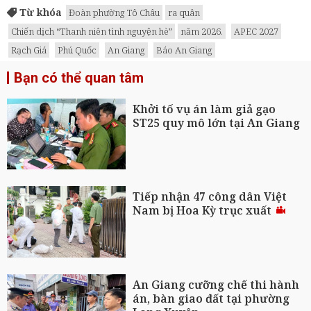
Từ khóa
Đoàn phường Tô Châu
ra quân
Chiến dịch “Thanh niên tình nguyện hè”
năm 2026.
APEC 2027
Rạch Giá
Phú Quốc
An Giang
Báo An Giang
Bạn có thể quan tâm
Khởi tố vụ án làm giả gạo
ST25 quy mô lớn tại An Giang
Tiếp nhận 47 công dân Việt
Nam bị Hoa Kỳ trục xuất
An Giang cưỡng chế thi hành
án, bàn giao đất tại phường