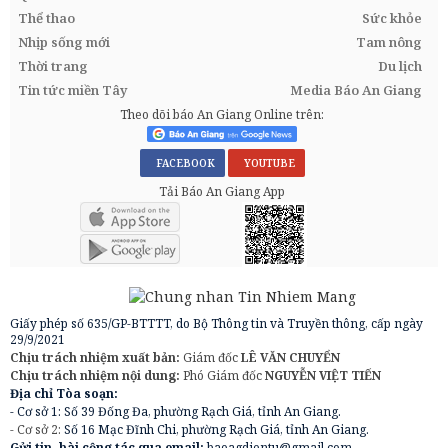
Thể thao
Sức khỏe
Nhịp sống mới
Tam nông
Thời trang
Du lịch
Tin tức miền Tây
Media Báo An Giang
Theo dõi báo An Giang Online trên:
FACEBOOK
YOUTUBE
Tải Báo An Giang App
Giấy phép số 635/GP-BTTTT, do Bộ Thông tin và Truyền thông, cấp ngày
29/9/2021
Chịu trách nhiệm xuất bản:
Giám đốc
LÊ VĂN CHUYỂN
Chịu trách nhiệm nội dung:
Phó Giám đốc
NGUYỄN VIỆT TIẾN
Địa chỉ Tòa soạn:
- Cơ sở 1: Số 39 Đống Đa, phường Rạch Giá, tỉnh An Giang.
- Cơ sở 2:
Số 16 Mạc Đĩnh Chi, phường Rạch Giá, tỉnh An Giang.
Gửi tin, bài cộng tác qua email:
baoagdientu@gmail.com