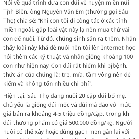
Nói về quá trình đưa con dúi về huyện miền núi
Tịnh Biên, ông Nguyễn Văn Em (thường gọi Sáu
Thọ) chia sẻ: “Khi con tôi đi công tác ở các tỉnh
miền ngoài, gặp loài vật này lạ nên mua thử vài
con để nuôi. Từ đó, chúng sinh sản ra thêm. Nhận
thấy loài này khá dễ nuôi nên tôi lên Internet học
hỏi thêm các kỹ thuật và nhân giống khoảng 100
con như hiện nay. Con dúi rất hiếm khi bị bệnh,
thức ăn của chúng là: tre, mía, tầm vông nên dễ
kiếm và không tốn nhiều chi phí”.
Hiện tại, Sáu Thọ đang nuôi 20 cặp dúi bố mẹ,
chủ yếu là giống dúi mốc và dúi má đào với mức
giá bán ra khoảng 4-5 triệu đồng/cặp, trong khi
dúi thương phẩm có giá 500.000 đồng/kg. Người
nuôi có thể xây hoặc dùng gạch men gắn lại với