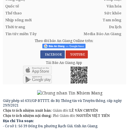
Quốc tế
Văn hóa
Thể thao
Sức khỏe
Nhịp sống mới
Tam nông
Thời trang
Du lịch
Tin tức miền Tây
Media Báo An Giang
Theo dõi báo An Giang Online trên:
FACEBOOK
YOUTUBE
Tải Báo An Giang App
Giấy phép số 635/GP-BTTTT, do Bộ Thông tin và Truyền thông, cấp ngày
29/9/2021
Chịu trách nhiệm xuất bản:
Giám đốc
LÊ VĂN CHUYỂN
Chịu trách nhiệm nội dung:
Phó Giám đốc
NGUYỄN VIỆT TIẾN
Địa chỉ Tòa soạn:
- Cơ sở 1: Số 39 Đống Đa, phường Rạch Giá, tỉnh An Giang.