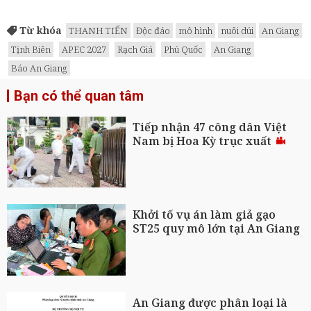
Từ khóa
THANH TIẾN
Độc đáo
mô hình
nuôi dúi
An Giang
Tịnh Biên
APEC 2027
Rạch Giá
Phú Quốc
An Giang
Báo An Giang
Bạn có thể quan tâm
Tiếp nhận 47 công dân Việt
Nam bị Hoa Kỳ trục xuất
Khởi tố vụ án làm giả gạo
ST25 quy mô lớn tại An Giang
An Giang được phân loại là