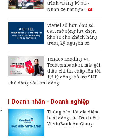
trình “Đăng ký 5G -
Thu hút FDI chất
Nhận xe bất ngờ”
lượng cao: Đòn bẩy
cho mục tiêu tăng
trưởng hai con số
Viettel sở hữu đầu số
Giá vàng hôm nay 2/8:
095, mở rộng lựa chọn
Quay đầu giảm
kho số cho khách hàng
trong kỷ nguyên số
Giá vàng hôm nay
Tendoo Lending và
(4/8): Nhích tăng
Techcombank ra mắt gói
chiều mua vào
thấu chi tín chấp lên tới
1,5 tỷ đồng, hỗ trợ SME
chủ động vốn lưu động
Doanh nhân - Doanh nghiệp
à
Thông báo dời địa điểm
hoạt động của Bảo hiểm
VietinBank An Giang