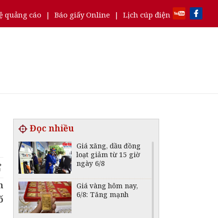
ệ quảng cáo
|
Báo giấy Online
|
Lịch cúp điện
Đọc nhiều
Giá xăng, dầu đồng
loạt giảm từ 15 giờ
ngày 6/8
n
Giá vàng hôm nay,
6/8: Tăng mạnh
ố