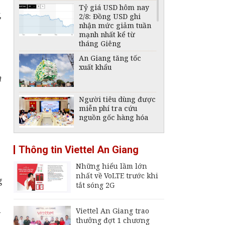
Tỷ giá USD hôm nay
2/8: Đồng USD ghi
nhận mức giảm tuần
mạnh nhất kể từ
tháng Giêng
An Giang tăng tốc
xuất khẩu
h
Người tiêu dùng được
miễn phí tra cứu
nguồn gốc hàng hóa
Giá xăng, dầu hôm
g
Thông tin Viettel An Giang
nay 2/8: Giá dầu thế
giới trong tuần liên
Những hiểu lầm lớn
tục đổi chiều
nhất về VoLTE trước khi
g
Giá xăng, dầu hôm
tắt sóng 2G
nay, 6/8: Biến động
trái chiều do kỳ vọng
m
nối lại vận tải qua eo
Viettel An Giang trao
biển Hormuz
thưởng đợt 1 chương