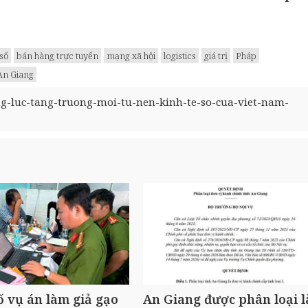
 số
bán hàng trực tuyến
mạng xã hội
logistics
giá trị
Pháp
An Giang
g-luc-tang-truong-moi-tu-nen-kinh-te-so-cua-viet-nam-
ố vụ án làm giả gạo
An Giang được phân loại l