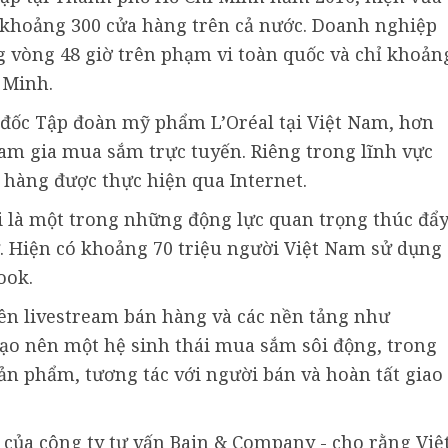
khoảng 300 cửa hàng trên cả nước. Doanh nghiệp
g vòng 48 giờ trên phạm vi toàn quốc và chỉ khoản
 Minh.
ốc Tập đoàn mỹ phẩm L’Oréal tại Việt Nam, hơn
am gia mua sắm trực tuyến. Riêng trong lĩnh vực
àng được thực hiện qua Internet.
i là một trong những động lực quan trọng thúc đẩ
ử. Hiện có khoảng 70 triệu người Việt Nam sử dụng
ook.
iên livestream bán hàng và các nền tảng như
ạo nên một hệ sinh thái mua sắm sôi động, trong
ản phẩm, tương tác với người bán và hoàn tất giao
a của công ty tư vấn Bain & Company - cho rằng Việ