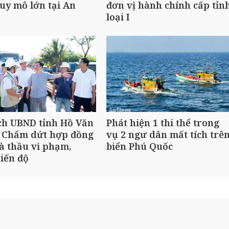
uy mô lớn tại An
đơn vị hành chính cấp tỉn
loại I
ch UBND tỉnh Hồ Văn
Phát hiện 1 thi thể trong
 Chấm dứt hợp đồng
vụ 2 ngư dân mất tích trê
à thầu vi phạm,
biển Phú Quốc
iến độ