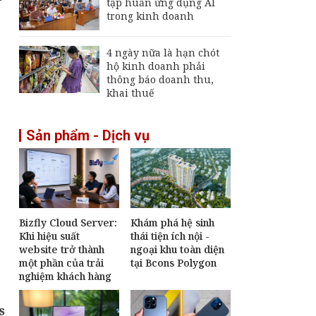
tập huấn ứng dụng AI
trong kinh doanh
4 ngày nữa là hạn chót
hộ kinh doanh phải
thông báo doanh thu,
khai thuế
Sản phẩm - Dịch vụ
Bizfly Cloud Server:
Khám phá hệ sinh
Khi hiệu suất
thái tiện ích nội -
website trở thành
ngoại khu toàn diện
một phần của trải
tại Bcons Polygon
nghiệm khách hàng
s