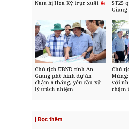
Nam bị Hoa Kỳ trục xuất
ST25 q
Giang
Chủ tịch UBND tỉnh An
Chủ tị
Giang phê bình dự án
Mừng:
chậm 6 tháng, yêu cầu xử
với nh
lý trách nhiệm
chậm t
Đọc thêm