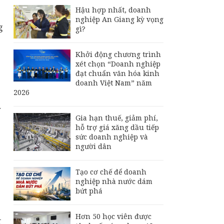
Hậu hợp nhất, doanh
nghiệp An Giang kỳ vọng
g
gì?
Khởi động chương trình
xét chọn “Doanh nghiệp
đạt chuẩn văn hóa kinh
doanh Việt Nam” năm
2026
y
Gia hạn thuế, giảm phí,
hỗ trợ giá xăng dầu tiếp
sức doanh nghiệp và
người dân
Tạo cơ chế để doanh
nghiệp nhà nước dám
bứt phá
Hơn 50 học viên được
t