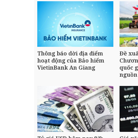
Thông báo dời địa điểm
Đề xuấ
hoạt động của Bảo hiểm
Chương
VietinBank An Giang
quốc g
nguồn