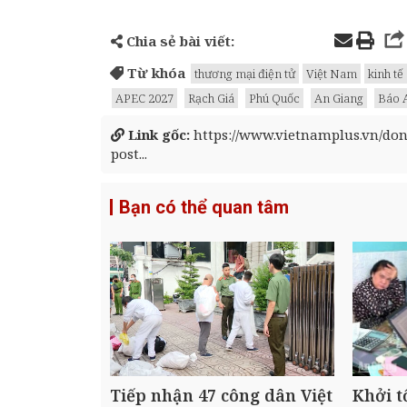
Chia sẻ bài viết:
Từ khóa
thương mại điện tử
Việt Nam
kinh tế
APEC 2027
Rạch Giá
Phú Quốc
An Giang
Báo 
Link gốc:
https://www.vietnamplus.vn/don
post...
Bạn có thể quan tâm
Tiếp nhận 47 công dân Việt
Khởi t