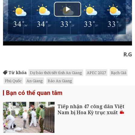
R.G
Từ khóa
Dự báo thời tiết tỉnh An Giang
APEC 2027
Rạch Giá
Phú Quốc
An Giang
Báo An Giang
Bạn có thể quan tâm
Tiếp nhận 47 công dân Việt
Nam bị Hoa Kỳ trục xuất