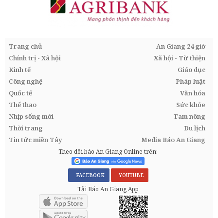
Trang chủ
An Giang 24 giờ
Chính trị - Xã hội
Xã hội - Từ thiện
Kinh tế
Giáo dục
Công nghệ
Pháp luật
Quốc tế
Văn hóa
Thể thao
Sức khỏe
Nhịp sống mới
Tam nông
Thời trang
Du lịch
Tin tức miền Tây
Media Báo An Giang
Theo dõi báo An Giang Online trên:
FACEBOOK
YOUTUBE
Tải Báo An Giang App