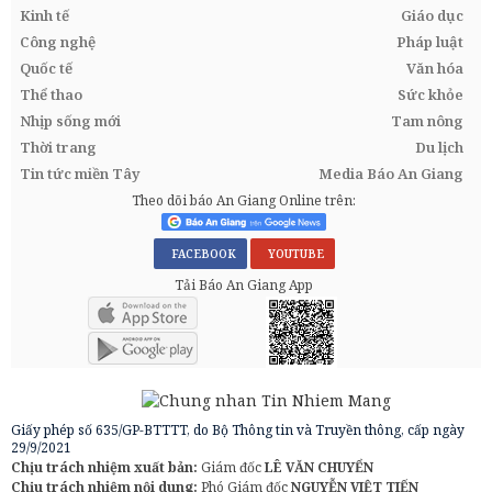
Kinh tế
Giáo dục
Công nghệ
Pháp luật
Quốc tế
Văn hóa
Thể thao
Sức khỏe
Nhịp sống mới
Tam nông
Thời trang
Du lịch
Tin tức miền Tây
Media Báo An Giang
Theo dõi báo An Giang Online trên:
FACEBOOK
YOUTUBE
Tải Báo An Giang App
Giấy phép số 635/GP-BTTTT, do Bộ Thông tin và Truyền thông, cấp ngày
29/9/2021
Chịu trách nhiệm xuất bản:
Giám đốc
LÊ VĂN CHUYỂN
Chịu trách nhiệm nội dung:
Phó Giám đốc
NGUYỄN VIỆT TIẾN