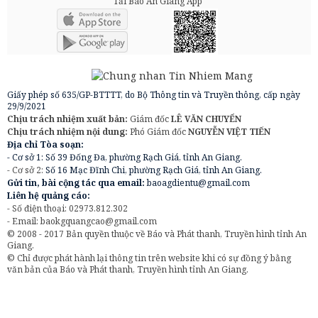
Tải Báo An Giang App
Giấy phép số 635/GP-BTTTT, do Bộ Thông tin và Truyền thông, cấp ngày
29/9/2021
Chịu trách nhiệm xuất bản:
Giám đốc
LÊ VĂN CHUYỂN
Chịu trách nhiệm nội dung:
Phó Giám đốc
NGUYỄN VIỆT TIẾN
Địa chỉ Tòa soạn:
- Cơ sở 1: Số 39 Đống Đa, phường Rạch Giá, tỉnh An Giang.
- Cơ sở 2:
Số 16 Mạc Đĩnh Chi, phường Rạch Giá, tỉnh An Giang.
Gửi tin, bài cộng tác qua email:
baoagdientu@gmail.com
Liên hệ quảng cáo:
- Số điện thoại: 02973.812.302
- Email:
baokgquangcao@gmail.com
© 2008 - 2017 Bản quyền thuộc về Báo và Phát thanh, Truyền hình tỉnh An
Giang.
© Chỉ được phát hành lại thông tin trên website khi có sự đồng ý bằng
văn bản của Báo và Phát thanh, Truyền hình tỉnh An Giang.