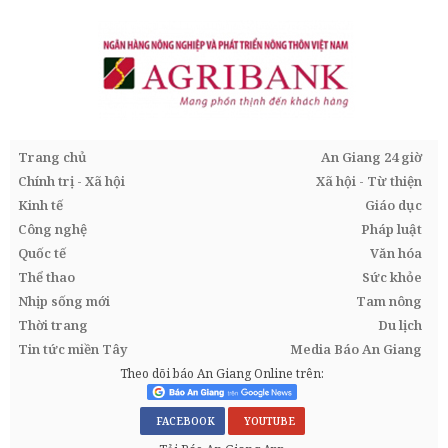
Trang chủ
An Giang 24 giờ
Chính trị - Xã hội
Xã hội - Từ thiện
Kinh tế
Giáo dục
Công nghệ
Pháp luật
Quốc tế
Văn hóa
Thể thao
Sức khỏe
Nhịp sống mới
Tam nông
Thời trang
Du lịch
Tin tức miền Tây
Media Báo An Giang
Theo dõi báo An Giang Online trên:
FACEBOOK
YOUTUBE