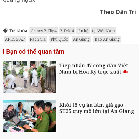
Theo Dân Trí
Từ khóa
Galaxy Z Flip4
Z Fold4
lên kệ
tại Việt Nam
APEC 2027
Rạch Giá
Phú Quốc
An Giang
Báo An Giang
Bạn có thể quan tâm
Tiếp nhận 47 công dân Việt
Nam bị Hoa Kỳ trục xuất
Khởi tố vụ án làm giả gạo
ST25 quy mô lớn tại An Giang