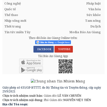
Công nghệ
Pháp luật
Quốc tế
Văn hóa
Thể thao
Sức khỏe
Nhịp sống mới
Tam nông
Thời trang
Du lịch
Tin tức miền Tây
Media Báo An Giang
Theo dõi báo An Giang Online trên:
FACEBOOK
YOUTUBE
Tải Báo An Giang App
Giấy phép số 635/GP-BTTTT, do Bộ Thông tin và Truyền thông, cấp ngày
29/9/2021
Chịu trách nhiệm xuất bản:
Giám đốc
LÊ VĂN CHUYỂN
Chịu trách nhiệm nội dung:
Phó Giám đốc
NGUYỄN VIỆT TIẾN
Địa chỉ Tòa soạn: