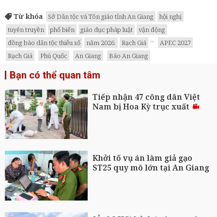
Từ khóa
Sở Dân tộc và Tôn giáo tỉnh An Giang
hội nghị
tuyên truyền
phổ biến
giáo dục pháp luật
vận động
đồng bào dân tộc thiểu số
năm 2026.
Rạch Giá
APEC 2027
Rạch Giá
Phú Quốc
An Giang
Báo An Giang
Bạn có thể quan tâm
Tiếp nhận 47 công dân Việt
Nam bị Hoa Kỳ trục xuất
Khởi tố vụ án làm giả gạo
ST25 quy mô lớn tại An Giang