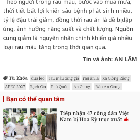
Theo người trồng rau màu, bước vào mùa mưa,
thời tiết bất lợi khiến sâu bệnh phát sinh nhiều,
tỷ lệ đậu trái giảm, đồng thời rau ăn lá dễ bị dập
úng, ảnh hưởng năng suất và chất lượng.
Nguồn
cung
giảm là nguyên nhân chính khiến giá nhiều
loại
rau màu
tăng trong thời gian qua.
Tin và ảnh: AN LÂM
Từ khóa
dưa leo
rau màu tăng giá
rau ăn lá
xã Giồng Riềng
APEC 2027
Rạch Giá
Phú Quốc
An Giang
Báo An Giang
Bạn có thể quan tâm
Tiếp nhận 47 công dân Việt
Nam bị Hoa Kỳ trục xuất