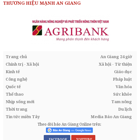
THƯƠNG HIỆU MẠNH AN GIANG
Trang chủ
An Giang 24 giờ
Chính trị - Xã hội
Xã hội - Từ thiện
Kinh tế
Giáo dục
Công nghệ
Pháp luật
Quốc tế
Văn hóa
Thể thao
Sức khỏe
Nhịp sống mới
Tam nông
Thời trang
Du lịch
Tin tức miền Tây
Media Báo An Giang
Theo dõi báo An Giang Online trên:
FACEBOOK
YOUTUBE