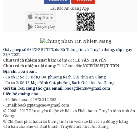
Tải Báo An Giang App
Giấy phép số 635/GP-BTTTT, do Bộ Thông tin và Truyền thông, cấp ngày
29/9/2021
Chịu trách nhiệm xuất bản:
Giám đốc
LÊ VĂN CHUYỂN
Chịu trách nhiệm nội dung:
Phó Giám đốc
NGUYỄN VIỆT TIẾN
Địa chỉ Tòa soạn:
- Cơ sở 1: Số 39 Đống Đa, phường Rạch Giá, tỉnh An Giang.
- Cơ sở 2:
Số 16 Mạc Đĩnh Chi, phường Rạch Giá, tỉnh An Giang.
Gửi tin, bài cộng tác qua email:
baoagdientu@gmail.com
Liên hệ quảng cáo:
- Số điện thoại: 02973.812.302
- Email:
baokgquangcao@gmail.com
© 2008 - 2017 Bản quyền thuộc về Báo và Phát thanh, Truyền hình tỉnh An
Giang.
© Chỉ được phát hành lại thông tin trên website khi có sự đồng ý bằng
văn bản của Báo và Phát thanh, Truyền hình tỉnh An Giang.