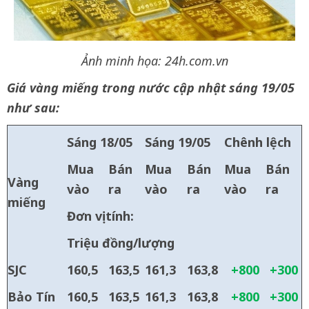
Ảnh minh họa: 24h.com.vn
Giá vàng miếng trong nước cập nhật sáng 19/05
như sau:
Sáng 18/05
Sáng 19/05
Chênh lệch
Mua
Bán
Mua
Bán
Mua
Bán
Vàng
vào
ra
vào
ra
vào
ra
miếng
Đơn vị tính:
Triệu đồng/lượng
SJC
160,5
163,5
161,3
163,8
+800
+300
Bảo Tín
160,5
163,5
161,3
163,8
+800
+300