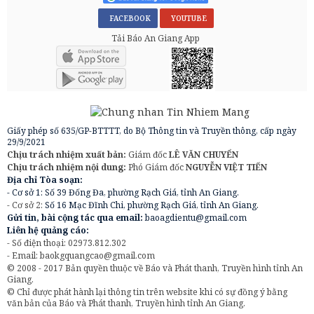
FACEBOOK
YOUTUBE
Tải Báo An Giang App
Giấy phép số 635/GP-BTTTT, do Bộ Thông tin và Truyền thông, cấp ngày
29/9/2021
Chịu trách nhiệm xuất bản:
Giám đốc
LÊ VĂN CHUYỂN
Chịu trách nhiệm nội dung:
Phó Giám đốc
NGUYỄN VIỆT TIẾN
Địa chỉ Tòa soạn:
- Cơ sở 1: Số 39 Đống Đa, phường Rạch Giá, tỉnh An Giang.
- Cơ sở 2:
Số 16 Mạc Đĩnh Chi, phường Rạch Giá, tỉnh An Giang.
Gửi tin, bài cộng tác qua email:
baoagdientu@gmail.com
Liên hệ quảng cáo:
- Số điện thoại: 02973.812.302
- Email:
baokgquangcao@gmail.com
© 2008 - 2017 Bản quyền thuộc về Báo và Phát thanh, Truyền hình tỉnh An
Giang.
© Chỉ được phát hành lại thông tin trên website khi có sự đồng ý bằng
văn bản của Báo và Phát thanh, Truyền hình tỉnh An Giang.