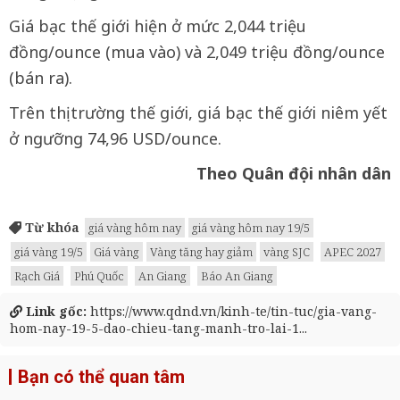
Giá bạc thế giới hiện ở mức 2,044 triệu
đồng/ounce (mua vào) và 2,049 triệu đồng/ounce
(bán ra).
Trên thị trường thế giới, giá bạc thế giới niêm yết
ở ngưỡng 74,96 USD/ounce.
Theo Quân đội nhân dân
Từ khóa
giá vàng hôm nay
giá vàng hôm nay 19/5
giá vàng 19/5
Giá vàng
Vàng tăng hay giảm
vàng SJC
APEC 2027
Rạch Giá
Phú Quốc
An Giang
Báo An Giang
Link gốc:
https://www.qdnd.vn/kinh-te/tin-tuc/gia-vang-
hom-nay-19-5-dao-chieu-tang-manh-tro-lai-1...
Bạn có thể quan tâm