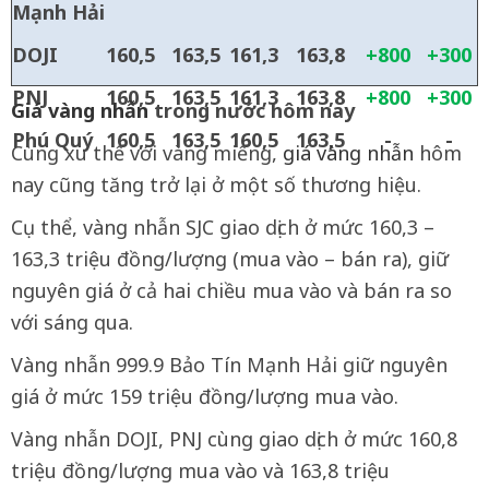
Mạnh Hải
DOJI
160,5
163,5
161,3
163,8
+800
+300
PNJ
160,5
163,5
161,3
163,8
+800
+300
Giá vàng nhẫn
trong nước hôm nay
Phú Quý
160,5
163,5
160,5
163,5
-
-
Cùng xu thế với vàng miếng,
giá vàng nhẫn
hôm
nay cũng tăng trở lại ở một số thương hiệu.
Cụ thể, vàng nhẫn SJC giao dịch ở mức 160,3 –
163,3 triệu đồng/lượng (mua vào – bán ra), giữ
nguyên giá ở cả hai chiều mua vào và bán ra so
với sáng qua.
Vàng nhẫn 999.9 Bảo Tín Mạnh Hải giữ nguyên
giá ở mức 159 triệu đồng/lượng mua vào.
Vàng nhẫn DOJI, PNJ cùng giao dịch ở mức 160,8
triệu đồng/lượng mua vào và 163,8 triệu