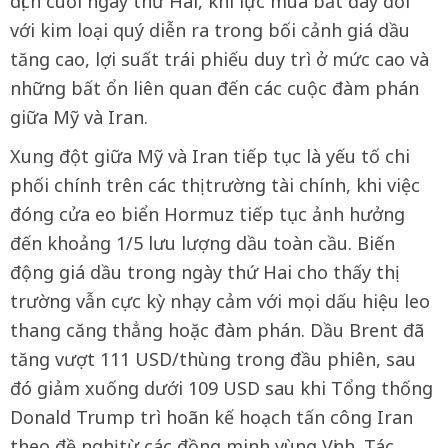
dịch cuối ngày thứ Hai, khi lực mua bắt đáy đối
với kim loại quý diễn ra trong bối cảnh giá dầu
tăng cao, lợi suất trái phiếu duy trì ở mức cao và
những bất ổn liên quan đến các cuộc đàm phán
giữa Mỹ và Iran.
Xung đột giữa Mỹ và Iran tiếp tục là yếu tố chi
phối chính trên các thị trường tài chính, khi việc
đóng cửa eo biển Hormuz tiếp tục ảnh hưởng
đến khoảng 1/5 lưu lượng dầu toàn cầu. Biến
động giá dầu trong ngày thứ Hai cho thấy thị
trường vẫn cực kỳ nhạy cảm với mọi dấu hiệu leo
thang căng thẳng hoặc đàm phán. Dầu Brent đã
tăng vượt 111 USD/thùng trong đầu phiên, sau
đó giảm xuống dưới 109 USD sau khi Tổng thống
Donald Trump trì hoãn kế hoạch tấn công Iran
theo đề nghị từ các đồng minh vùng Vịnh. Tác