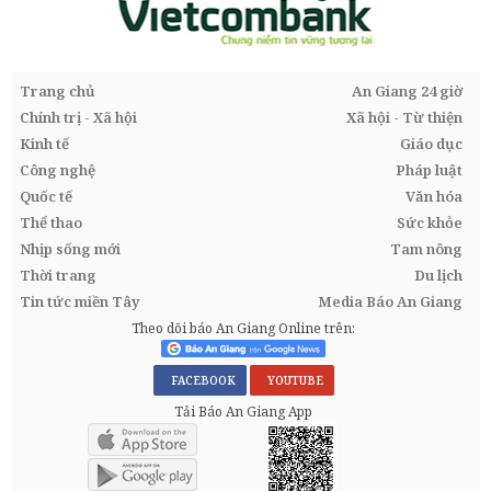
Trang chủ
An Giang 24 giờ
Chính trị - Xã hội
Xã hội - Từ thiện
Kinh tế
Giáo dục
Công nghệ
Pháp luật
Quốc tế
Văn hóa
Thể thao
Sức khỏe
Nhịp sống mới
Tam nông
Thời trang
Du lịch
Tin tức miền Tây
Media Báo An Giang
Theo dõi báo An Giang Online trên:
FACEBOOK
YOUTUBE
Tải Báo An Giang App