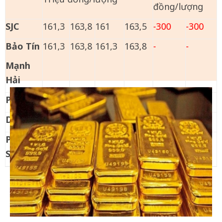
đồng/lượng
SJC
161,3
163,8
161
163,5
-300
-300
Bảo Tín
161,3
163,8
161,3
163,8
-
-
Mạnh
Hải
PNJ
161,3
163,8
161
163,5
-300
-300
DOJI
161,3
163,8
161
163,5
-300
-300
Phú Quý
160,5
163,5
160,5
163,5
-
-
SJC