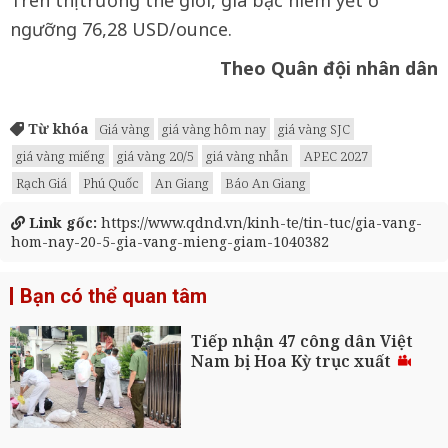
ngưỡng 76,28 USD/ounce.
Theo Quân đội nhân dân
Từ khóa
Giá vàng
giá vàng hôm nay
giá vàng SJC
giá vàng miếng
giá vàng 20/5
giá vàng nhẫn
APEC 2027
Rạch Giá
Phú Quốc
An Giang
Báo An Giang
Link gốc:
https://www.qdnd.vn/kinh-te/tin-tuc/gia-vang-
hom-nay-20-5-gia-vang-mieng-giam-1040382
Bạn có thể quan tâm
Tiếp nhận 47 công dân Việt
Nam bị Hoa Kỳ trục xuất