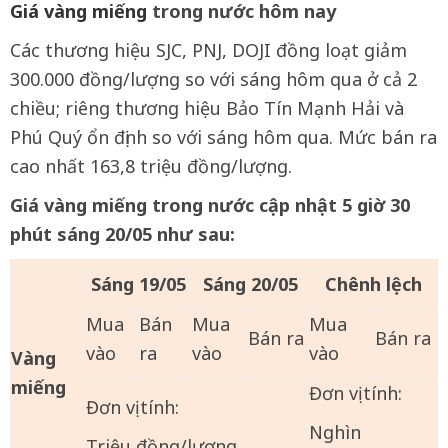
Giá vàng miếng
trong nước hôm nay
Các thương hiệu SJC, PNJ, DOJI đồng loạt giảm
300.000 đồng/lượng so với sáng hôm qua ở cả 2
chiều; riêng thương hiệu Bảo Tín Mạnh Hải và
Phú Quý ổn định so với sáng hôm qua. Mức bán ra
cao nhất 163,8 triệu đồng/lượng.
Giá vàng miếng trong nước cập nhật 5 giờ 30
phút sáng 20/05
như sau:
Sáng
19/05
Sáng
20/05
Chênh lệch
Mua
Bán
Mua
Mua
Bán ra
Bán ra
vào
ra
vào
vào
Vàng
miếng
Đơn vị tính:
Đơn vị tính:
Nghìn
Triệu đồng/lượng