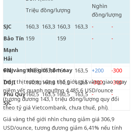
Nghìn
Triệu đồng/lượng
đồng/lượng
SJC
160,3
163,3
160,3
163,3
-
-
Bảo Tín
159
159
-
-
Mạnh
Hải
Giá vàng thế giới hôm nay
PNJ
160,8
163,8
161
163,5
+200
-300
Trên thị trường vàng thế giới, giá vàng giao ngay
DOJI
160,8
163,8
160,5
163,5
-300
-300
niêm yết quanh ngưỡng 4.485,6 USD/ounce
Phú Quý
160,5
163,5
160,5
163,5
-
-
(tương đương 143,1 triệu đồng/lượng quy đổi
SJC
theo tỷ giá Vietcombank, chưa thuế, phí).
Giá vàng thế giới nhìn chung giảm giá 306,9
USD/ounce, tương đương giảm 6,41% nếu tính