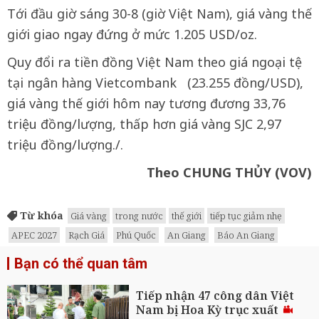
Tới đầu giờ sáng 30-8 (giờ Việt Nam), giá vàng thế
giới giao ngay đứng ở mức 1.205 USD/oz.
Quy đổi ra tiền đồng Việt Nam theo giá ngoại tệ
tại ngân hàng Vietcombank (23.255 đồng/USD),
giá vàng thế giới hôm nay tương đương 33,76
triệu đồng/lượng, thấp hơn giá vàng SJC 2,97
triệu đồng/lượng./.
Theo CHUNG THỦY (VOV)
Từ khóa
Giá vàng
trong nước
thế giới
tiếp tục giảm nhẹ
APEC 2027
Rạch Giá
Phú Quốc
An Giang
Báo An Giang
Bạn có thể quan tâm
Tiếp nhận 47 công dân Việt
Nam bị Hoa Kỳ trục xuất