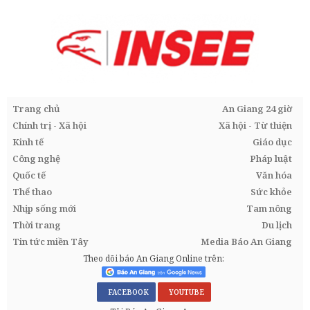
Trang chủ
An Giang 24 giờ
Chính trị - Xã hội
Xã hội - Từ thiện
Kinh tế
Giáo dục
Công nghệ
Pháp luật
Quốc tế
Văn hóa
Thể thao
Sức khỏe
Nhịp sống mới
Tam nông
Thời trang
Du lịch
Tin tức miền Tây
Media Báo An Giang
Theo dõi báo An Giang Online trên:
FACEBOOK
YOUTUBE