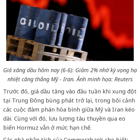
Giá xăng dầu hôm nay (6-6): Giảm 2% nhờ kỳ vọng hạ
nhiệt căng thẳng Mỹ - Iran. Ảnh minh họa: Reuters
Trước đó, giá dầu tăng vào đầu tuần khi xung đột
tại Trung Đông bùng phát trở lại, trong bối cảnh
các cuộc đàm phán hòa bình giữa Mỹ và Iran kéo
dài. Cùng với đó, lưu lượng tàu thuyền qua eo
biển Hormuz vẫn ở mức hạn chế.
Các nhà phân tích của Commerzbank cho biết: