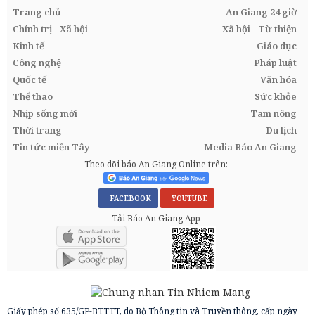
Trang chủ
An Giang 24 giờ
Chính trị - Xã hội
Xã hội - Từ thiện
Kinh tế
Giáo dục
Công nghệ
Pháp luật
Quốc tế
Văn hóa
Thể thao
Sức khỏe
Nhịp sống mới
Tam nông
Thời trang
Du lịch
Tin tức miền Tây
Media Báo An Giang
Theo dõi báo An Giang Online trên:
FACEBOOK
YOUTUBE
Tải Báo An Giang App
Giấy phép số 635/GP-BTTTT, do Bộ Thông tin và Truyền thông, cấp ngày