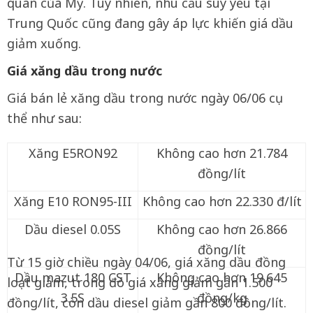
quân của Mỹ. Tuy nhiên, nhu cầu suy yếu tại
Trung Quốc cũng đang gây áp lực khiến giá dầu
giảm xuống.
Giá xăng dầu trong nước
Giá bán lẻ xăng dầu trong nước ngày 06/06 cụ
thể như sau:
Xăng E5RON92
Không cao hơn 21.784
đồng/lít
Xăng E10 RON95-III
Không cao hơn 22.330 đ/lít
Dầu diesel 0.05S
Không cao hơn 26.866
đồng/lít
Từ 15 giờ chiều ngày 04/06, giá xăng dầu đồng
Dầu mazut 180 CST
Không cao hơn 19.645
loạt giảm, trong đó giá xăng giảm gần 1.500
3.5S
đồng/kg
đồng/lít, còn dầu diesel giảm gần 800 đồng/lít.