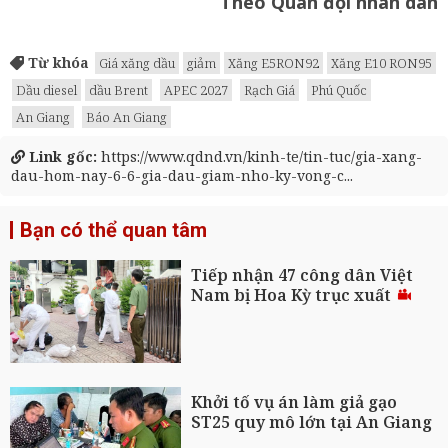
Theo Quân đội nhân dân
Từ khóa
Giá xăng dầu
giảm
Xăng E5RON92
Xăng E10 RON95
Dầu diesel
dầu Brent
APEC 2027
Rạch Giá
Phú Quốc
An Giang
Báo An Giang
Link gốc:
https://www.qdnd.vn/kinh-te/tin-tuc/gia-xang-
dau-hom-nay-6-6-gia-dau-giam-nho-ky-vong-c...
Bạn có thể quan tâm
Tiếp nhận 47 công dân Việt
Nam bị Hoa Kỳ trục xuất
Khởi tố vụ án làm giả gạo
ST25 quy mô lớn tại An Giang