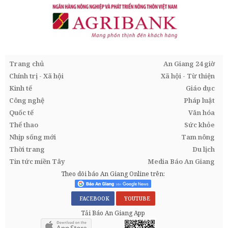
Trang chủ
An Giang 24 giờ
Chính trị - Xã hội
Xã hội - Từ thiện
Kinh tế
Giáo dục
Công nghệ
Pháp luật
Quốc tế
Văn hóa
Thể thao
Sức khỏe
Nhịp sống mới
Tam nông
Thời trang
Du lịch
Tin tức miền Tây
Media Báo An Giang
Theo dõi báo An Giang Online trên:
FACEBOOK
YOUTUBE
Tải Báo An Giang App