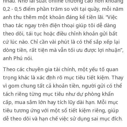
nhau. Nhờ lãi suất online thường cao hơn khoảng
0,2 - 0,5 điểm phần trăm so với tại quầy, mỗi năm
anh thu thêm một khoản đáng kể tiền lãi. “Việc
thao tác ngay trên điện thoại giúp tôi dễ dàng
theo dõi, tái tục hoặc điều chỉnh khoản gửi bất
cứ lúc nào. Chỉ cần vài phút là có thể sắp xếp lại
dòng tiền, rất tiện mà vẫn tối ưu được lợi nhuận”,
anh Phú nói.
Theo các chuyên gia tài chính, một yếu tố quan
trọng khác là xác định rõ mục tiêu tiết kiệm. Thay
vì gom chung tất cả khoản tiền, người gửi có thể
tách riêng từng mục tiêu như dự phòng khẩn
cấp, mua sắm lớn hay tích lũy dài hạn. Mỗi mục
tiêu tương ứng với một sổ tiết kiệm riêng, giúp
dễ theo dõi và hạn chế việc sử dụng sai mục đích.