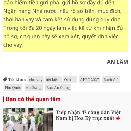
bảo hiểm tiền gửi phải gửi hồ sơ đầy đủ đến
Ngân hàng Nhà nước, nêu rõ số tiền, mục đích,
thời hạn vay và cam kết sử dụng đúng quy định.
Trong tối đa 20 ngày làm việc kể từ khi nhận đủ
hồ sơ, cơ quan này sẽ xem xét, quyết định việc
cho vay.
AN LÂM
Từ khóa
cho vay
tiết kiệm
Online
APEC 2027
Rạch Giá
Phú Quốc
An Giang
Báo An Giang
Bạn có thể quan tâm
Tiếp nhận 47 công dân Việt
Nam bị Hoa Kỳ trục xuất