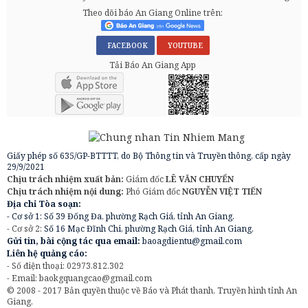
Theo dõi báo An Giang Online trên:
FACEBOOK
YOUTUBE
Tải Báo An Giang App
Giấy phép số 635/GP-BTTTT, do Bộ Thông tin và Truyền thông, cấp ngày
29/9/2021
Chịu trách nhiệm xuất bản:
Giám đốc
LÊ VĂN CHUYỂN
Chịu trách nhiệm nội dung:
Phó Giám đốc
NGUYỄN VIỆT TIẾN
Địa chỉ Tòa soạn:
- Cơ sở 1: Số 39 Đống Đa, phường Rạch Giá, tỉnh An Giang.
- Cơ sở 2:
Số 16 Mạc Đĩnh Chi, phường Rạch Giá, tỉnh An Giang.
Gửi tin, bài cộng tác qua email:
baoagdientu@gmail.com
Liên hệ quảng cáo:
- Số điện thoại: 02973.812.302
- Email:
baokgquangcao@gmail.com
© 2008 - 2017 Bản quyền thuộc về Báo và Phát thanh, Truyền hình tỉnh An
Giang.