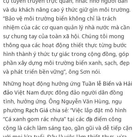
cụ tuyên truyền trực quan, nhắc nhở người dân
và du khách nâng cao ý thức giữ gìn môi trường.
“Bảo vệ môi trường biển không chỉ là trách
nhiệm của các cơ quan quản lý nhà nước mà cần
sự chung tay của toàn xã hội. Chúng tôi mong
thông qua các hoạt động thiết thực từng bước
hình thành ý thức tự giác trong cộng đồng, góp
phần xây dựng môi trường biển xanh, sạch, đẹp
và phát triển bền vững”, ông Sơn nói.
Những hoạt động hưởng ứng
Tuần lễ Biển và Hải
đảo
Việt Nam được đông đảo người dân đồng
tình, hưởng ứng. Ông Nguyễn Văn Hùng, ngụ
phường
Rạch Giá
chia sẻ: “Việc lắp đặt mô hình
“Cá xanh gom rác nhựa” tại các địa điểm công
cộng là cách làm sáng tạo, gần gũi và dễ tiếp cận
với mọi lứa tuổi. Đây là việc làm thiết thực, vừa