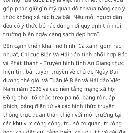
góp phần giữ gìn mỹ quan đô thị vừa nâng cao ý
thức không xả rác bừa bãi. Nếu mỗi người dân
đều có ý thức bỏ rác đúng nơi quy định thì môi
trường biển ngày càng sạch đẹp hơn”.
Bên cạnh triển khai mô hình “Cá xanh gom rác
nhựa”,
Chi cục Biển và Hải đảo
tỉnh phối hợp Báo
và Phát thanh - Truyền hình tỉnh An Giang thực
hiện tin, bài tuyên truyền về chủ đề Ngày Đại
dương thế giới và Tuần lễ Biển và Hải đảo Việt
Nam năm 2026 và các nền tảng mạng xã hội.
Đồng thời, tổ chức treo pa nô, băng rôn, áp
phích, bảng điện tử và các hình thức truyền
thông trực quan thân thiện với môi trường tại
các khu vực công cộng, trụ sở cơ quan, trường
học, khu dân cư, cảng biển, khu du lịch và các địa