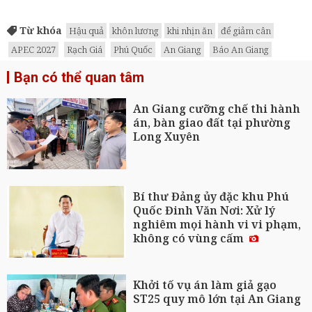
Từ khóa
Hậu quả
khôn lương
khi nhịn ăn
để giảm cân
APEC 2027
Rạch Giá
Phú Quốc
An Giang
Báo An Giang
Bạn có thể quan tâm
An Giang cưỡng chế thi hành
án, bàn giao đất tại phường
Long Xuyên
Bí thư Đảng ủy đặc khu Phú
Quốc Đinh Văn Nơi: Xử lý
nghiêm mọi hành vi vi phạm,
không có vùng cấm
Khởi tố vụ án làm giả gạo
ST25 quy mô lớn tại An Giang