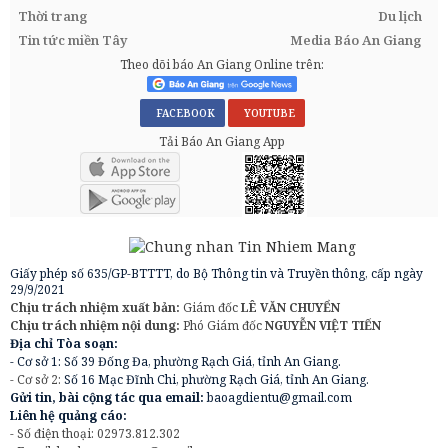
Thời trang
Du lịch
Tin tức miền Tây
Media Báo An Giang
Theo dõi báo An Giang Online trên:
FACEBOOK
YOUTUBE
Tải Báo An Giang App
Giấy phép số 635/GP-BTTTT, do Bộ Thông tin và Truyền thông, cấp ngày
29/9/2021
Chịu trách nhiệm xuất bản:
Giám đốc
LÊ VĂN CHUYỂN
Chịu trách nhiệm nội dung:
Phó Giám đốc
NGUYỄN VIỆT TIẾN
Địa chỉ Tòa soạn:
- Cơ sở 1: Số 39 Đống Đa, phường Rạch Giá, tỉnh An Giang.
- Cơ sở 2:
Số 16 Mạc Đĩnh Chi, phường Rạch Giá, tỉnh An Giang.
Gửi tin, bài cộng tác qua email:
baoagdientu@gmail.com
Liên hệ quảng cáo:
- Số điện thoại: 02973.812.302