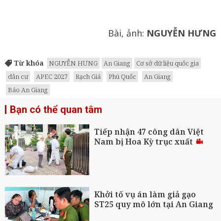
Bài, ảnh:
NGUYỄN HƯNG
Từ khóa
NGUYỄN HƯNG
An Giang
Cơ sở dữ liệu quốc gia
dân cư
APEC 2027
Rạch Giá
Phú Quốc
An Giang
Báo An Giang
Bạn có thể quan tâm
Tiếp nhận 47 công dân Việt
Nam bị Hoa Kỳ trục xuất
Khởi tố vụ án làm giả gạo
ST25 quy mô lớn tại An Giang