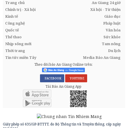
Trang chủ
An Giang 24 giờ
Chính trị - Xã hội
Xã hội - Từ thiện
Kinh tế
Giáo dục
Công nghệ
Pháp luật
Quốc tế
Văn hóa
Thể thao
Sức khỏe
Nhịp sống mới
Tam nông
Thời trang
Du lịch
Tin tức miền Tây
Media Báo An Giang
Theo dõi báo An Giang Online trên:
FACEBOOK
YOUTUBE
Tải Báo An Giang App
Giấy phép số 635/GP-BTTTT, do Bộ Thông tin và Truyền thông, cấp ngày