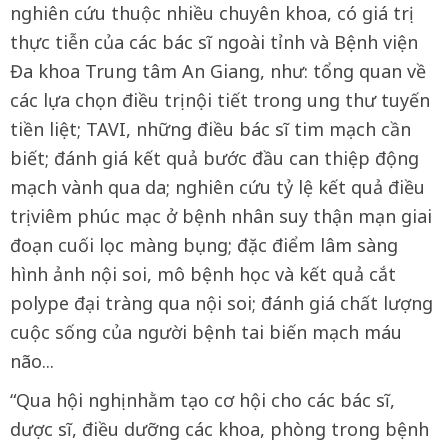
nghiên cứu thuộc nhiều chuyên khoa, có giá trị
thực tiễn của các bác sĩ ngoài tỉnh và Bệnh viện
Đa khoa Trung tâm An Giang, như: tổng quan về
các lựa chọn điều trị nội tiết trong ung thư tuyến
tiền liệt; TAVI, những điều bác sĩ tim mạch cần
biết; đánh giá kết quả bước đầu can thiệp động
mạch vành qua da; nghiên cứu tỷ lệ kết quả điều
trị viêm phúc mạc ở bệnh nhân suy thận mạn giai
đoạn cuối lọc màng bụng; đặc điểm lâm sàng
hình ảnh nội soi, mô bệnh học và kết quả cắt
polype đại tràng qua nội soi; đánh giá chất lượng
cuộc sống của người bệnh tai biến mạch máu
não...
“Qua hội nghị nhằm tạo cơ hội cho các bác sĩ,
dược sĩ, điều dưỡng các khoa, phòng trong bệnh