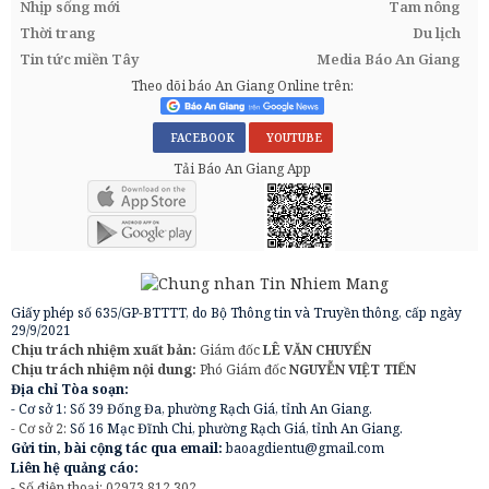
Nhịp sống mới
Tam nông
Thời trang
Du lịch
Tin tức miền Tây
Media Báo An Giang
Theo dõi báo An Giang Online trên:
FACEBOOK
YOUTUBE
Tải Báo An Giang App
Giấy phép số 635/GP-BTTTT, do Bộ Thông tin và Truyền thông, cấp ngày
29/9/2021
Chịu trách nhiệm xuất bản:
Giám đốc
LÊ VĂN CHUYỂN
Chịu trách nhiệm nội dung:
Phó Giám đốc
NGUYỄN VIỆT TIẾN
Địa chỉ Tòa soạn:
- Cơ sở 1: Số 39 Đống Đa, phường Rạch Giá, tỉnh An Giang.
- Cơ sở 2:
Số 16 Mạc Đĩnh Chi, phường Rạch Giá, tỉnh An Giang.
Gửi tin, bài cộng tác qua email:
baoagdientu@gmail.com
Liên hệ quảng cáo:
- Số điện thoại: 02973.812.302