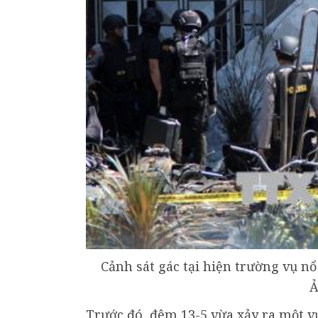
Cảnh sát gác tại hiện trường vụ n
Ả
Trước đó, đêm 13-5 vừa xảy ra một vụ