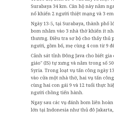
Surabaya 34 km. Căn hộ này nằm nga
nổ khiến 2 người thiệt mạng và 3 em
Ngày 13-5, tại Surabaya, thành phố lớ
bom nhằm vào 3 nhà thờ khiến ít nhấ
thương. Điều tra sơ bộ cho thấy thủ 
người, gồm bố, mẹ cùng 4 con từ 9 đế
Cảnh sát tỉnh Đông Java cho biết gia
giáo" (IS) tự xưng và nằm trong số 5
Syria. Trong loạt vụ tấn công ngày 1
vào cửa một nhà thờ, hai vụ tấn côn
cùng hai con gái 9 và 12 tuổi thực hiệ
người chồng tiến hành.
Ngay sau các vụ đánh bom liên hoàn 
lớn tại Indonesia như thủ đô Jakarta,