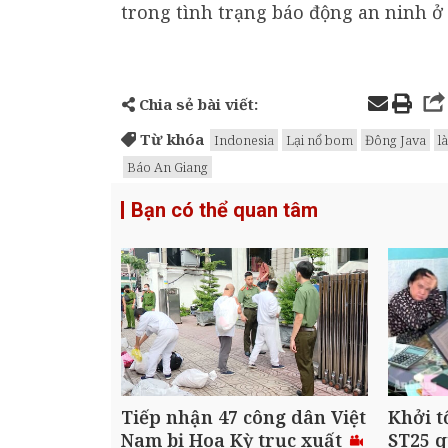
trong tình trạng báo động an ninh ở
Chia sẻ bài viết:
Từ khóa
Indonesia
Lại nổ bom
Đông Java
l
Báo An Giang
Bạn có thể quan tâm
Tiếp nhận 47 công dân Việt
Khởi t
Nam bị Hoa Kỳ trục xuất
ST25 q