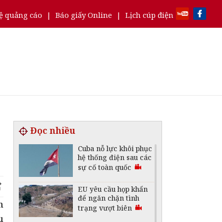
ệ quảng cáo
|
Báo giấy Online
|
Lịch cúp điện
Đọc nhiều
Cuba nỗ lực khôi phục
hệ thống điện sau các
sự cố toàn quốc
EU yêu cầu họp khẩn
để ngăn chặn tình
h
trạng vượt biên
ụ