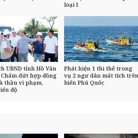
loại I
ch UBND tỉnh Hồ Văn
Phát hiện 1 thi thể trong
 Chấm dứt hợp đồng
vụ 2 ngư dân mất tích trê
à thầu vi phạm,
biển Phú Quốc
iến độ