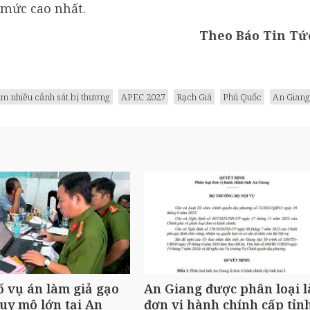
 mức cao nhất.
Theo Báo Tin Tứ
àm nhiều cảnh sát bị thương
APEC 2027
Rạch Giá
Phú Quốc
An Giang
ố vụ án làm giả gạo
An Giang được phân loại l
uy mô lớn tại An
đơn vị hành chính cấp tỉn