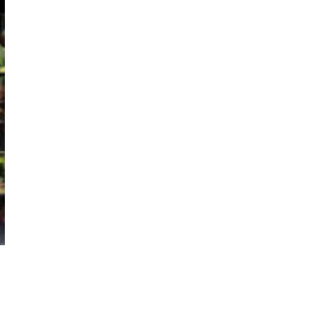
an ninh Biển Đỏ
Iran thông báo về
thỏa thuận với Oman
tại eo biển Hormuz
Chủng virus cúm gia
cầm H5 lây lan rộng
tại Australia