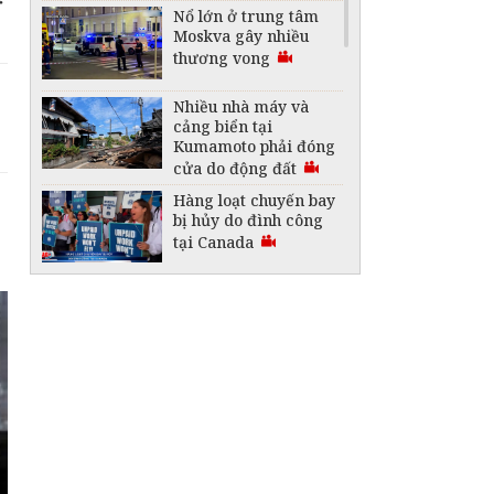
Nổ lớn ở trung tâm
Moskva gây nhiều
thương vong
Nhiều nhà máy và
cảng biển tại
Kumamoto phải đóng
cửa do động đất
Hàng loạt chuyến bay
bị hủy do đình công
tại Canada
Australia lập kỷ lục
Guinness với thỏi
vàng lớn nhất thế
giới
"Vòm nhiệt" 50 độ C
bao trùm nhiều khu
vực ở Trung Đông
Saudi Arabia thành
lập liên minh bảo vệ