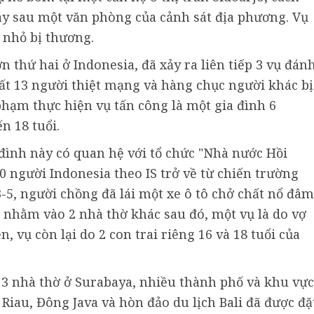
y sau một văn phòng của cảnh sát địa phương. Vụ
 nhỏ bị thương.
n thứ hai ở Indonesia, đã xảy ra liên tiếp 3 vụ đán
t 13 người thiệt mạng và hàng chục người khác bị
phạm thực hiện vụ tấn công là một gia đình 6
n 18 tuổi.
 đình này có quan hệ với tổ chức "Nhà nước Hồi
00 người Indonesia theo IS trở về từ chiến trường
3-5, người chồng đã lái một xe ô tô chở chất nổ đâm
g nhằm vào 2 nhà thờ khác sau đó, một vụ là do vợ
n, vụ còn lại do 2 con trai riêng 16 và 18 tuổi của
3 nhà thờ ở Surabaya, nhiều thành phố và khu vực
 Riau, Đông Java và hòn đảo du lịch Bali đã được đặ