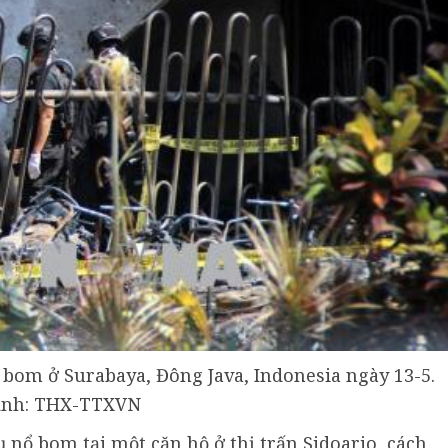
ổ bom ở Surabaya, Đông Java, Indonesia ngày 13-5.
nh: THX-TTXVN
 nổ bom tại một căn hộ ở thị trấn Sidoarjo, cách