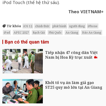
iPod Touch (thế hệ thứ sáu).
Theo VIETNAM+
Từ khóa
iOS 12
chính thức
phát hành
người dùng
iPhone
iPad
APEC 2027
Rạch Giá
Phú Quốc
An Giang
Báo An Giang
Bạn có thể quan tâm
Tiếp nhận 47 công dân Việt
Nam bị Hoa Kỳ trục xuất
Khởi tố vụ án làm giả gạo
ST25 quy mô lớn tại An Giang