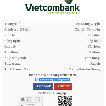
Trang chủ
An Giang 24 giờ
Chính trị - Xã hội
Xã hội - Từ thiện
Kinh tế
Giáo dục
Công nghệ
Pháp luật
Quốc tế
Văn hóa
Thể thao
Sức khỏe
Nhịp sống mới
Tam nông
Thời trang
Du lịch
Tin tức miền Tây
Media Báo An Giang
Theo dõi báo An Giang Online trên:
FACEBOOK
YOUTUBE
Tải Báo An Giang App