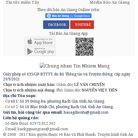
Tin tức miền Tây
Media Báo An Giang
Theo dõi báo An Giang Online trên:
FACEBOOK
YOUTUBE
Tải Báo An Giang App
Giấy phép số 635/GP-BTTTT, do Bộ Thông tin và Truyền thông, cấp ngày
29/9/2021
Chịu trách nhiệm xuất bản:
Giám đốc
LÊ VĂN CHUYỂN
Chịu trách nhiệm nội dung:
Phó Giám đốc
NGUYỄN VIỆT TIẾN
Địa chỉ Tòa soạn:
- Cơ sở 1: Số 39 Đống Đa, phường Rạch Giá, tỉnh An Giang.
- Cơ sở 2:
Số 16 Mạc Đĩnh Chi, phường Rạch Giá, tỉnh An Giang.
Gửi tin, bài cộng tác qua email:
baoagdientu@gmail.com
Liên hệ quảng cáo:
- Số điện thoại: 02973.812.302
- Email:
baokgquangcao@gmail.com
© 2008 - 2017 Bản quyền thuộc về Báo và Phát thanh, Truyền hình tỉnh An