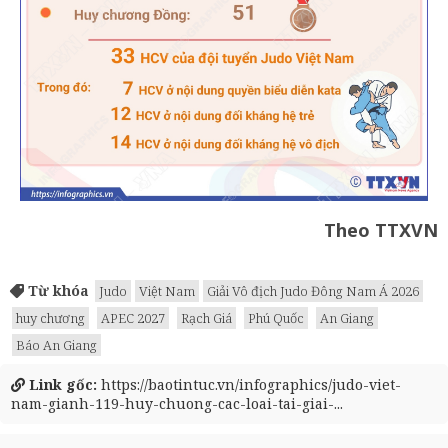
Theo TTXVN
Từ khóa
Judo
Việt Nam
Giải Vô địch Judo Đông Nam Á 2026
huy chương
APEC 2027
Rạch Giá
Phú Quốc
An Giang
Báo An Giang
Link gốc:
https://baotintuc.vn/infographics/judo-viet-
nam-gianh-119-huy-chuong-cac-loai-tai-giai-...