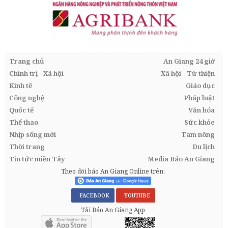
Trang chủ
An Giang 24 giờ
Chính trị - Xã hội
Xã hội - Từ thiện
Kinh tế
Giáo dục
Công nghệ
Pháp luật
Quốc tế
Văn hóa
Thể thao
Sức khỏe
Nhịp sống mới
Tam nông
Thời trang
Du lịch
Tin tức miền Tây
Media Báo An Giang
Theo dõi báo An Giang Online trên:
FACEBOOK
YOUTUBE
Tải Báo An Giang App