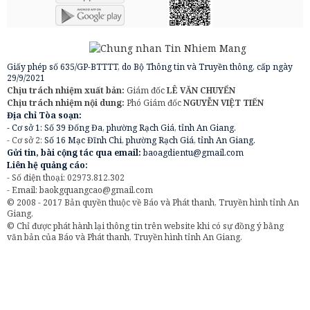
Giấy phép số 635/GP-BTTTT, do Bộ Thông tin và Truyền thông, cấp ngày
29/9/2021
Chịu trách nhiệm xuất bản:
Giám đốc
LÊ VĂN CHUYỂN
Chịu trách nhiệm nội dung:
Phó Giám đốc
NGUYỄN VIỆT TIẾN
Địa chỉ Tòa soạn:
- Cơ sở 1: Số 39 Đống Đa, phường Rạch Giá, tỉnh An Giang.
- Cơ sở 2:
Số 16 Mạc Đĩnh Chi, phường Rạch Giá, tỉnh An Giang.
Gửi tin, bài cộng tác qua email:
baoagdientu@gmail.com
Liên hệ quảng cáo:
- Số điện thoại: 02973.812.302
- Email:
baokgquangcao@gmail.com
© 2008 - 2017 Bản quyền thuộc về Báo và Phát thanh, Truyền hình tỉnh An
Giang.
© Chỉ được phát hành lại thông tin trên website khi có sự đồng ý bằng
văn bản của Báo và Phát thanh, Truyền hình tỉnh An Giang.