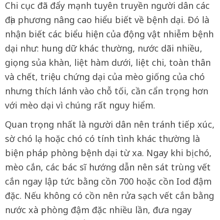
Chi cục đã đẩy mạnh tuyên truyền người dân các
địa phương nâng cao hiểu biết về bệnh dại. Đó là
nhận biết các biểu hiện của động vật nhiễm bệnh
dại như: hung dữ khác thường, nước dãi nhiều,
giọng sủa khàn, liệt hàm dưới, liệt chi, toàn thân
và chết, triệu chứng dại của mèo giống của chó
nhưng thích lánh vào chỗ tối, cần cẩn trọng hơn
với mèo dại vì chúng rất nguy hiểm.
Quan trọng nhất là người dân nên tránh tiếp xúc,
sờ chó lạ hoặc chó có tính tình khác thường là
biện pháp phòng bệnh dại từ xa. Ngay khi bị chó,
mèo cắn, các bác sĩ hướng dẫn nên sát trùng vết
cắn ngay lập tức bằng cồn 700 hoặc cồn Iod đậm
đặc. Nếu không có cồn nên rửa sạch vết cắn bằng
nước xà phòng đậm đặc nhiều lần, đưa ngay