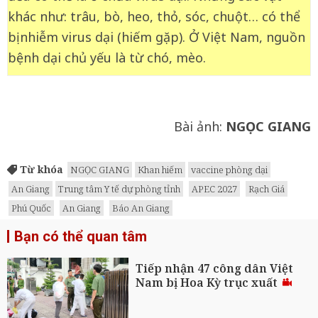
khác như: trâu, bò, heo, thỏ, sóc, chuột… có thể
bị nhiễm virus dại (hiếm gặp). Ở Việt Nam, nguồn
bệnh dại chủ yếu là từ chó, mèo.
Bài ảnh:
NGỌC GIANG
Từ khóa
NGỌC GIANG
Khan hiếm
vaccine phòng dại
An Giang
Trung tâm Y tế dự phòng tỉnh
APEC 2027
Rạch Giá
Phú Quốc
An Giang
Báo An Giang
Bạn có thể quan tâm
Tiếp nhận 47 công dân Việt
Nam bị Hoa Kỳ trục xuất