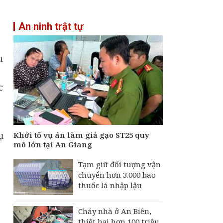
An ninh trật tự
u
c
ụ
Khởi tố vụ án làm giả gạo ST25 quy
mô lớn tại An Giang
Tạm giữ đối tượng vận
chuyển hơn 3.000 bao
thuốc lá nhập lậu
Cháy nhà ở An Biên,
thiệt hại hơn 100 triệu