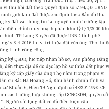
i kiến nghị của ông Trần Đức Thọ. Theo đó, vị trí
 vi thu hồi đất theo Quyết định số 2194/QĐ-UBND
, ranh giới khu đất được xác định theo Bản đồ thu
ng ký đất và Thông tin tài nguyên môi trường lập
 án điều chỉnh quy hoạch phân khu tỷ lệ 1/2000 Kh
 chính TP. Long Xuyên đã được UBND tỉnh phê
ngày 6-4-2016 thì vị trí thửa đất của ông Thọ thuộ
ông trình công cộng.
ăng ký QSDĐ, lúc tiếp nhận hồ sơ, Văn phòng Đăng
h, đến thực địa để đo đạc lập hồ sơ thửa đất phục v
 đăng ký cấp giấy của ông Thọ nằm trong phạm vi
 dân cư Bắc Hà Hoàng Hổ, Khu hành chính tỉnh và
 cứ Khoản 6, Điều 19 Nghị định số 43/2014/NĐ-CP
định các trường hợp không cấp GCNQSDĐ, quyền sở
: “...Người sử dụng đất có đủ điều kiện cấp
sản gắn liền với đất nhưng đã có thông báo hoặc