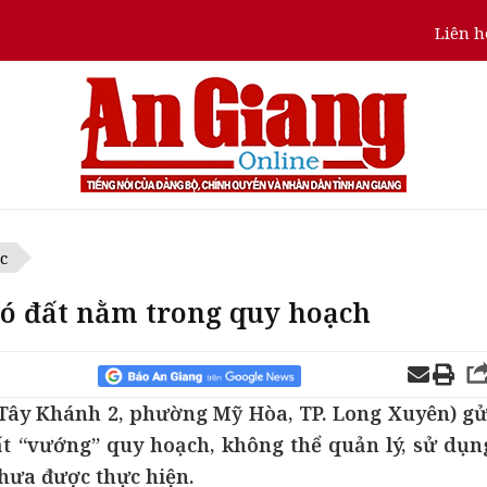
Liên h
c
có đất nằm trong quy hoạch
ây Khánh 2, phường Mỹ Hòa, TP. Long Xuyên) gử
ất “vướng” quy hoạch, không thể quản lý, sử dụn
chưa được thực hiện.