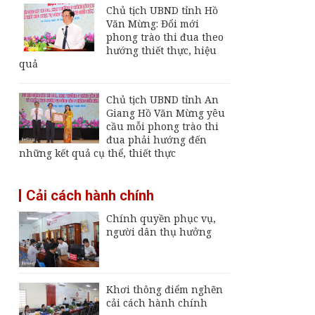
án chậm 6 tháng, yêu
Chủ tịch UBND tỉnh Hồ
cầu xử lý trách nhiệm
Văn Mừng: Đổi mới
phong trào thi đua theo
Phát hiện 1 thi thể
hướng thiết thực, hiệu
trong vụ 2 ngư dân
quả
mất tích trên biển
Phú Quốc
Phó Bí thư Tỉnh ủy An
Chủ tịch UBND tỉnh An
Giang Trần Thị
Giang Hồ Văn Mừng yêu
Thanh Hương chỉ đạo
cầu mỗi phong trào thi
tháo gỡ vướng mắc
đua phải hướng đến
dự án cầu Kênh 3
những kết quả cụ thể, thiết thực
Thông báo ngừng,
giảm mức cung cấp
Cải cách hành chính
điện trên địa bàn tỉnh
An Giang ngày 6 -
Chính quyền phục vụ,
7/8/2026
người dân thụ hưởng
Khơi thông điểm nghẽn
cải cách hành chính