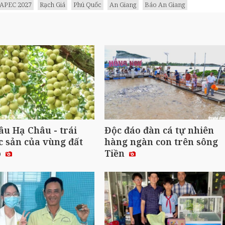
APEC 2027
Rạch Giá
Phú Quốc
An Giang
Báo An Giang
u Hạ Châu - trái
Độc đáo đàn cá tự nhiên
c sản của vùng đất
hàng ngàn con trên sông
ô
Tiền