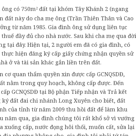
h ông có 750m
đất tại khóm Tây Khánh 2 (ngang
2
hần đất này do cha mẹ ông (Trần Thiên Thân và Cao
ng từ năm 1985. Gia đình ông sử dụng liên tục
thuế đầy đủ cho nhà nước. Sau khi cha mẹ qua đời
 tại đây. Hiện tại, 2 người em đã có gia đình, có
 thực hiện đăng ký cấp giấy chứng nhận quyền sử
 ở và tài sản khác gắn liền trên đất.
đến cơ quan thẩm quyền xin được cấp GCNQSDĐ,
đất nằm trong quy hoạch, không cấp được. Đến
in cấp GCNQSDĐ tại Bộ phận Tiếp nhận và Trả kết
ký đất đai chi nhánh Long Xuyên cho biết, đất
nh của tỉnh từ năm 2009 thu hồi đất để làm khu
 năm qua, gia đình chúng tôi rất khổ sở vì vướng
a xuống cấp, nước đọng hôi thối, muốn cất, sửa lại
địa phương không cho, gia đình tôi phải tứ tán