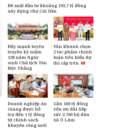
Đề xuất đầu tư khoảng 192,7 tỷ đồng
xây dựng chợ Cái Dầu
Đẩy mạnh tuyên
Vân Khánh chọn
truyền kỷ niệm
2 tác phẩm chính
138 năm Ngày
luận tiêu biểu dự
sinh Chủ tịch Tôn
thi cấp trên
Đức Thắng
Doanh nghiệp An
Gần 160 tỷ đồng
Giang được hỗ
vốn ưu đãi tiếp
u
trợ đến 1 tỷ đồng
sức 2.760 hộ dân
từ chính sách
xã Ô Lâm
khuyến công mới