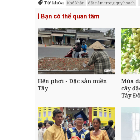
Từ khóa
Khó khăn
đất nằm trong quy hoạch
Bạn có thể quan tâm
Hến phơi - Đặc sản miền
Mùa dâ
Tây
cây đặ
Tây Đ