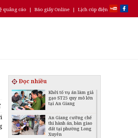
ệ quảng cáo
|
Báo giấy Online
|
Lịch cúp điện
Đọc nhiều
Khởi tố vụ án làm giả
gạo ST25 quy mô lớn
tại An Giang
i
An Giang cưỡng chế
thi hành án, bàn giao
g
đất tại phường Long
Xuyên