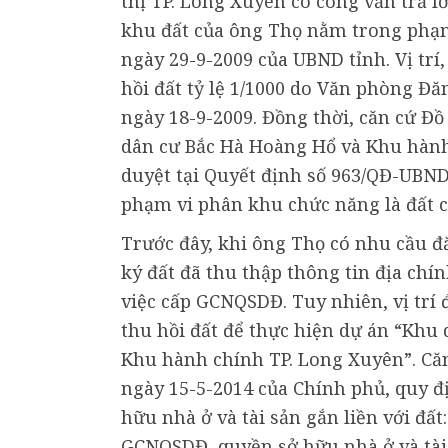
thị TP. Long Xuyên có công văn trả lờ
khu đất của ông Thọ nằm trong phạm
ngày 29-9-2009 của UBND tỉnh. Vị trí
hồi đất tỷ lệ 1/1000 do Văn phòng Đă
ngày 18-9-2009. Đồng thời, căn cứ Đồ
dân cư Bắc Hà Hoàng Hổ và Khu hành
duyệt tại Quyết định số 963/QĐ-UBND 
phạm vi phân khu chức năng là đất c
Trước đây, khi ông Thọ có nhu cầu đ
ký đất đã thu thập thông tin địa chín
việc cấp GCNQSDĐ. Tuy nhiên, vị trí
thu hồi đất để thực hiện dự án “Khu
Khu hành chính TP. Long Xuyên”. Căn
ngày 15-5-2014 của Chính phủ, quy 
hữu nhà ở và tài sản gắn liền với đất
GCNQSDĐ, quyền sở hữu nhà ở và tài 