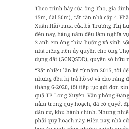
Theo trình bày của ông Thọ, gia đìn
15m, dài 50m), cất căn nhà cấp 4. P
Xuân Hải) mua của bà Trương Thị Lưở
đến nay, hàng năm đều làm nghĩa vụ 
3 anh em ông thừa hưởng và sinh sống
nhà riêng nên ủy quyền cho ông Thọ
dụng đất (GCNQSDĐ), quyền sở hữu nhà
“Rất nhiều lần kể từ năm 2015, tôi 
nhưng đều bị trả hồ sơ và cho rằng 
tháng 6-2020, tôi tiếp tục gửi đơn x
quả TP. Long Xuyên. Văn phòng Đăng 
nằm trong quy hoạch, đã có quyết đị
dân cư, khu hành chính. Nhưng nhiều
phải quy hoạch này. Hiện nay, nhà cử
làm ăn sinh sống nhưng chính quyền 