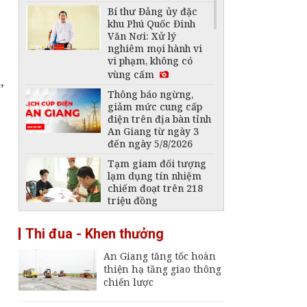
Bí thư Đảng ủy đặc
khu Phú Quốc Đinh
Văn Nơi: Xử lý
nghiêm mọi hành vi
vi phạm, không có
vùng cấm
,
Thông báo ngừng,
giảm mức cung cấp
điện trên địa bàn tỉnh
An Giang từ ngày 3
đến ngày 5/8/2026
Tạm giam đối tượng
lạm dụng tín nhiệm
chiếm đoạt trên 218
triệu đồng
Chủ tịch UBND tỉnh
Thi đua - Khen thưởng
Hồ Văn Mừng: Chấm
dứt hợp đồng với nhà
An Giang tăng tốc hoàn
thầu vi phạm, chậm
thiện hạ tầng giao thông
tiến độ
chiến lược
Chủ tịch UBND tỉnh
An Giang phê bình dự