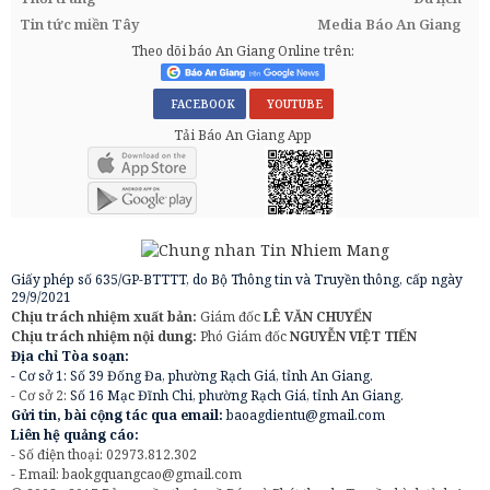
Tin tức miền Tây
Media Báo An Giang
Theo dõi báo An Giang Online trên:
FACEBOOK
YOUTUBE
Tải Báo An Giang App
Giấy phép số 635/GP-BTTTT, do Bộ Thông tin và Truyền thông, cấp ngày
29/9/2021
Chịu trách nhiệm xuất bản:
Giám đốc
LÊ VĂN CHUYỂN
Chịu trách nhiệm nội dung:
Phó Giám đốc
NGUYỄN VIỆT TIẾN
Địa chỉ Tòa soạn:
- Cơ sở 1: Số 39 Đống Đa, phường Rạch Giá, tỉnh An Giang.
- Cơ sở 2:
Số 16 Mạc Đĩnh Chi, phường Rạch Giá, tỉnh An Giang.
Gửi tin, bài cộng tác qua email:
baoagdientu@gmail.com
Liên hệ quảng cáo:
- Số điện thoại: 02973.812.302
- Email:
baokgquangcao@gmail.com