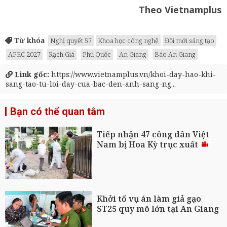
Theo Vietnamplus
Từ khóa
Nghị quyết 57
Khoa học công nghệ
Đồi mới sáng tạo
APEC 2027
Rạch Giá
Phú Quốc
An Giang
Báo An Giang
Link gốc:
https://www.vietnamplus.vn/khoi-day-hao-khi-
sang-tao-tu-loi-day-cua-bac-den-anh-sang-ng...
Bạn có thể quan tâm
Tiếp nhận 47 công dân Việt
Nam bị Hoa Kỳ trục xuất
Khởi tố vụ án làm giả gạo
ST25 quy mô lớn tại An Giang